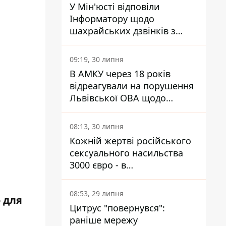
У Мін'юсті відповіли
Інформатору щодо
шахрайських дзвінків з
камери Сумського СІЗО так,
що ніхто нічого не зрозумів
09:19, 30 липня
В АМКУ через 18 років
відреагували на порушення
Львівської ОВА щодо
харчування у закладах
освіти
08:13, 30 липня
Кожній жертві російського
сексуального насильства
3000 євро - в
Мінсоцполітики пояснили
Інформатору, звідки на це
08:53, 29 липня
 для
гроші
Цитрус "повернувся":
раніше мережу