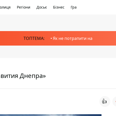
олиця
Регіони
Досьє
Бізнес
Гра
ТОПТЕМА:
Як не потрапити на
звития Днепра»
👍