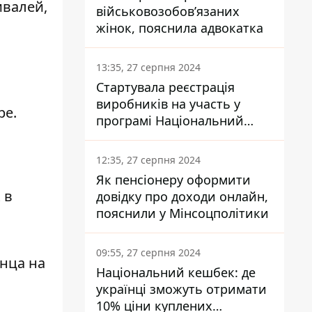
ивалей,
військовозобов’язаних
жінок, пояснила адвокатка
13:35, 27 серпня 2024
Стартувала реєстрація
виробників на участь у
ре.
програмі Національний
кешбек: як це зробити
через портал Дія
12:35, 27 серпня 2024
Як пенсіонеру оформити
 в
довідку про доходи онлайн,
пояснили у Мінсоцполітики
09:55, 27 серпня 2024
нца на
Національний кешбек: де
українці зможуть отримати
10% ціни куплених