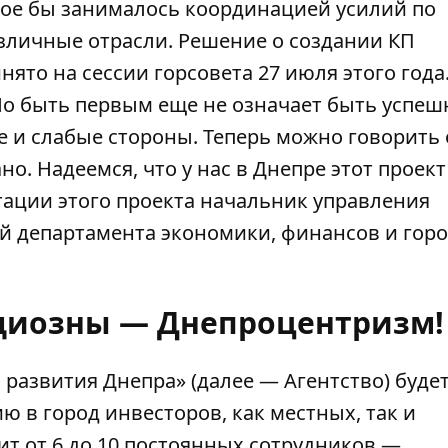
торое бы занималось координацией усилий по
зличные отрасли. Решение о создании КП
ято на сессии горсовета 27 июля этого года
 Но быть первым еще не означает быть успе
 и слабые стороны. Теперь можно говорить 
но. Надеемся, что у нас в Днепре этот проект
тации этого проекта начальник управления
й департамента экономики, финансов и горо
ндиозны — Днепроцентризм!
 развития Днепра» (далее — Агентство) буде
 в город инвесторов, как местных, так и
ит от 6 до 10 постоянных сотрудников —