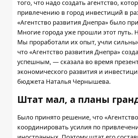
того, что надо создать агентство, ко
привлечению в город инвестиций в ра
«Агентство развития Днепра» было прин
Многие города уже прошли этот путь.
Мы проработали их опыт, учли сильные
что «Агентство развития Днепра» созда
успешным, — сказала во время презен
экономического развития и инвестици
бюджета Наталья Чернышева.
Штат мал, а планы гра
Было принято решение, что «Агентство
координировать усилия по привлечению
иностранных. Поэтому штат его состав