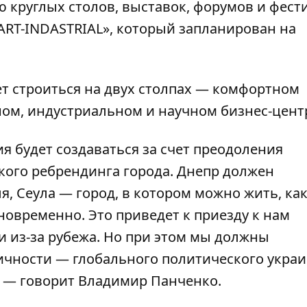
 круглых столов, выставок, форумов и фест
ART-INDASTRIAL
», который запланирован на
ет строиться на двух столпах — комфортном
ном, индустриальном и научном бизнес-цент
 будет создаваться за счет преодоления
кого ребрендинга города. Днепр должен
, Сеула — город, в котором можно жить, как
новременно. Это приведет к приезду к нам
и из-за рубежа. Но при этом мы должны
ичности — глобального политического украи
, — говорит Владимир Панченко.