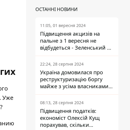
ОСТАННІ НОВИНИ
11:05, 01 вересня 2024
Підвищення акцизів на
пальне з 1 вересня не
відбудеться - Зеленський не
підписав закон
22:24, 28 серпня 2024
угих
Україна домовилася про
реструктуризацію боргу
майже з усіма власниками
ого
єврооблігацій: що це
. Уже
означає для країни
08:13, 28 серпня 2024
?
Підвищення податків:
економіст Олексій Кущ
нанию
порахував, скільки