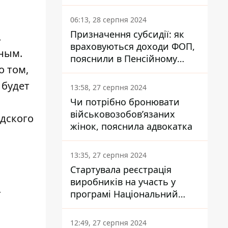
заплатить кожен українець
06:13, 28 серпня 2024
Призначення субсидії: як
.
враховуються доходи ФОП,
шным.
пояснили в Пенсійному
о том,
фонді
 будет
13:58, 27 серпня 2024
Чи потрібно бронювати
військовозобов’язаних
дского
жінок, пояснила адвокатка
13:35, 27 серпня 2024
Стартувала реєстрація
виробників на участь у
т
програмі Національний
кешбек: як це зробити
через портал Дія
12:49, 27 серпня 2024