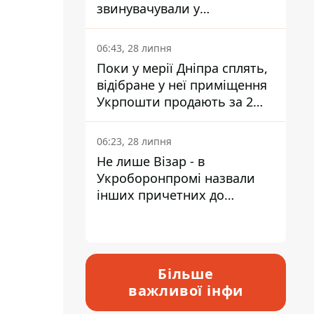
звинувачували у
контрабанді техніки та
ухиленні від сплати
06:43, 28 липня
податків
Поки у мерії Дніпра сплять,
відібране у неї приміщення
Укрпошти продають за 2
мільйони
06:23, 28 липня
Не лише Візар - в
Укроборонпромі назвали
інших причетних до
катастрофи у Вишневому -
відповідь Інформатору
Більше
важливої інфи