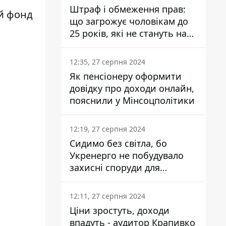
Штраф і обмеження прав:
й фонд
що загрожує чоловікам до
25 років, які не стануть на
військовий облік
12:35, 27 серпня 2024
Як пенсіонеру оформити
довідку про доходи онлайн,
пояснили у Мінсоцполітики
12:19, 27 серпня 2024
Сидимо без світла, бо
Укренерго не побудувало
захисні споруди для
енергетики - нардеп
Кучеренко
12:11, 27 серпня 2024
Ціни зростуть, доходи
впадуть - аудитор Крапивко