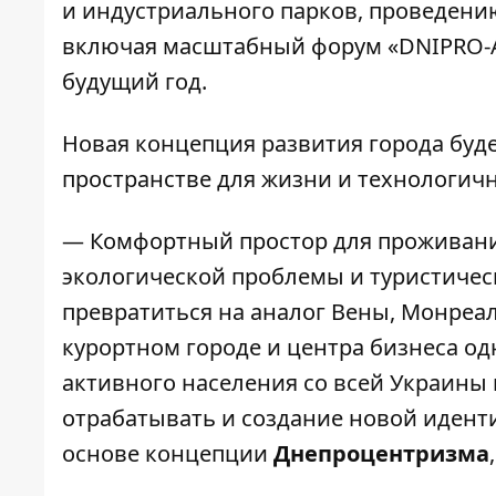
и индустриального парков, проведению
включая масштабный форум «
DNIPRO-
будущий год.
Новая концепция развития города буд
пространстве для жизни и технологич
—
Комфортный простор для проживания
экологической проблемы и туристичес
превратиться на аналог Вены, Монреаля
курортном городе и центра бизнеса од
активного населения со всей Украины 
отрабатывать и создание новой идент
основе концепции
Днепроцентризма