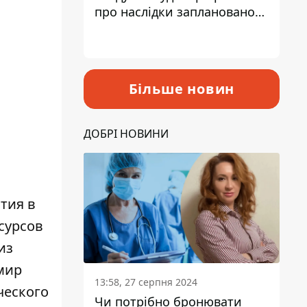
про наслідки запланованого
підвищення податків
Більше новин
ДОБРІ НОВИНИ
тия в
сурсов
из
мир
13:58, 27 серпня 2024
ческого
Чи потрібно бронювати