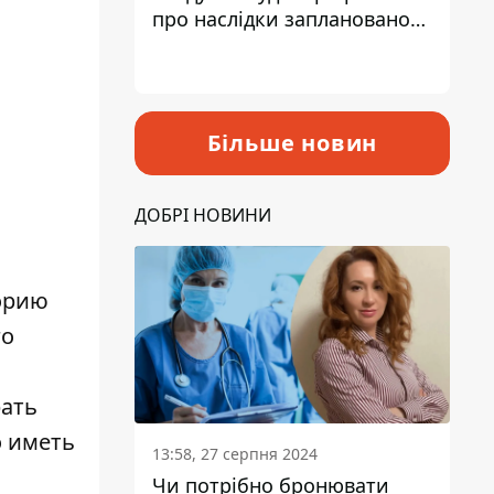
про наслідки запланованого
підвищення податків
Більше новин
ДОБРІ НОВИНИ
орию
го
рать
о иметь
13:58, 27 серпня 2024
Чи потрібно бронювати