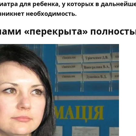
иатра для ребенка, у которых в дальнейш
озникнет необходимость.
чами «перекрыта» полност