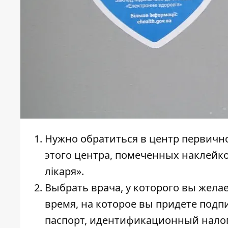
Нужно обратиться в центр первич
этого центра, помеченных наклейко
лiкаря».
Выбрать врача, у которого вы жела
время, на которое вы придете подп
паспорт, идентификационный нало