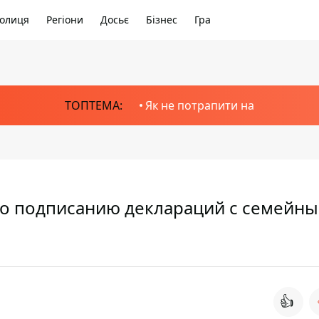
олиця
Регіони
Досьє
Бізнес
Гра
ТОПТЕМА:
Як не потрапити на
по подписанию деклараций с семейн
👍