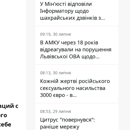
У Мін'юсті відповіли
Інформатору щодо
шахрайських дзвінків з
камери Сумського СІЗО так,
що ніхто нічого не зрозумів
09:19, 30 липня
В АМКУ через 18 років
відреагували на порушення
Львівської ОВА щодо
харчування у закладах
освіти
08:13, 30 липня
Кожній жертві російського
сексуального насильства
3000 євро - в
Мінсоцполітики пояснили
аций с
Інформатору, звідки на це
08:53, 29 липня
ого
гроші
Цитрус "повернувся":
себе
раніше мережу