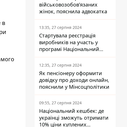
військовозобов’язаних
жінок, пояснила адвокатка
 в
13:35, 27 серпня 2024
ри
Стартувала реєстрація
виробників на участь у
програмі Національний
кешбек: як це зробити
амого
через портал Дія
12:35, 27 серпня 2024
Як пенсіонеру оформити
довідку про доходи онлайн,
пояснили у Мінсоцполітики
09:55, 27 серпня 2024
Національний кешбек: де
українці зможуть отримати
10% ціни куплених