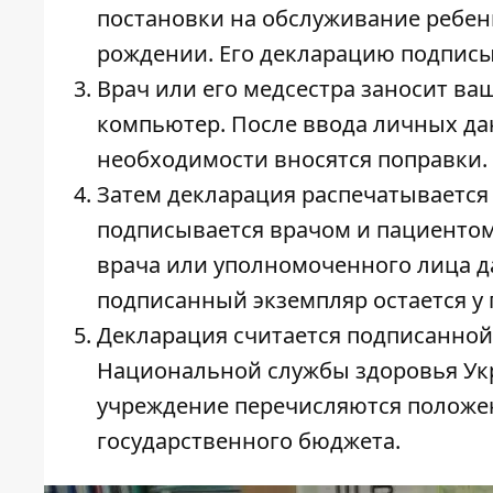
постановки на обслуживание ребенк
рождении. Его декларацию подписы
Врач или его медсестра заносит ва
компьютер. После ввода личных да
необходимости вносятся поправки.
Затем декларация распечатывается 
подписывается врачом и пациентом
врача или уполномоченного лица д
подписанный экземпляр остается у 
Декларация считается подписанной 
Национальной службы здоровья Укр
учреждение перечисляются положе
государственного бюджета.