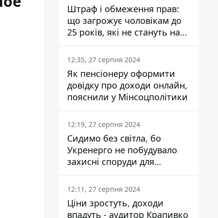
ное
Штраф і обмеження прав:
що загрожує чоловікам до
25 років, які не стануть на
військовий облік
12:35, 27 серпня 2024
Як пенсіонеру оформити
довідку про доходи онлайн,
пояснили у Мінсоцполітики
12:19, 27 серпня 2024
Сидимо без світла, бо
Укренерго не побудувало
захисні споруди для
енергетики - нардеп
Кучеренко
12:11, 27 серпня 2024
Ціни зростуть, доходи
впадуть - аудитор Крапивко