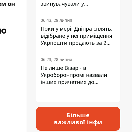
ем он
звинувачували у
контрабанді техніки та
ухиленні від сплати
06:43, 28 липня
податків
ью
Поки у мерії Дніпра сплять,
відібране у неї приміщення
Укрпошти продають за 2
мільйони
06:23, 28 липня
Не лише Візар - в
Укроборонпромі назвали
інших причетних до
катастрофи у Вишневому -
відповідь Інформатору
Більше
важливої інфи