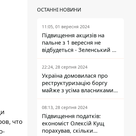
ОСТАННІ НОВИНИ
11:05, 01 вересня 2024
Підвищення акцизів на
пальне з 1 вересня не
відбудеться - Зеленський не
підписав закон
22:24, 28 серпня 2024
Україна домовилася про
реструктуризацію боргу
майже з усіма власниками
єврооблігацій: що це
означає для країни
08:13, 28 серпня 2024
щи
Підвищення податків:
ов, что
економіст Олексій Кущ
порахував, скільки
о-