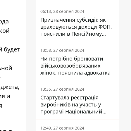
заплатить кожен українець
06:13, 28 серпня 2024
Призначення субсидії: як
ода
враховуються доходи ФОП,
кой
пояснили в Пенсійному
фонді
й будет
13:58, 27 серпня 2024
Чи потрібно бронювати
військовозобов’язаних
ьной
жінок, пояснила адвокатка
е
юджета,
13:35, 27 серпня 2024
ия и
Стартувала реєстрація
виробників на участь у
я
програмі Національний
кешбек: як це зробити
через портал Дія
12:49, 27 серпня 2024