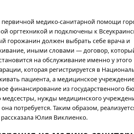
в первичной медико-санитарной помощи гор
й оргтехникой и подключены к Всеукраинс
дый горожанин должен выбрать себе врача и
живание, иными словами — договор, которы
 становится на обслуживание именно у этого
арации, которая регистрируется в Национал
уживать пациента, а медицинское учреждени
нное финансирование из государственного б
го медсестры, нужды медицинского учрежден
 она потребуется. Таким образом, реализуетс
- рассказала Юлия Виклиенко.