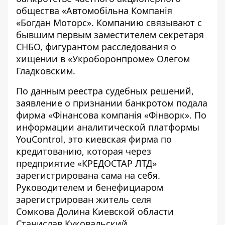
общества «Автомобільна Компанія
«Богдан Моторс». Компанию связывают с
бывшим первым заместителем секретаря
СНБО
, фигурантом расследования о
хищении в «Укроборонпроме» Олегом
Гладковским.
По данным
реестра судебных решений
,
заявление о признании банкротом подала
фирма «
Фінансова компанія «Фінворк
». По
информации аналитической платформы
YouControl, это киевская фирма по
кредитованию, которая через
предприятие
«КРЕДОСТАР ЛТД»
зарегистрирована сама на себя.
Руководителем и бенефициаром
зарегистрирован житель селя
Сомкова Долина Киевской области
Станислав Куковальский.