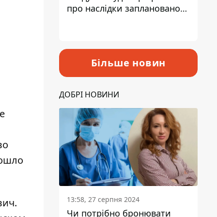
про наслідки запланованого
підвищення податків
Більше новин
ДОБРІ НОВИНИ
е
во
ошло
13:58, 27 серпня 2024
вич
.
Чи потрібно бронювати