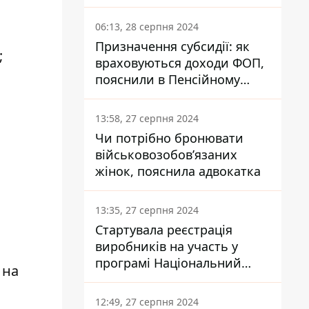
заплатить кожен українець
06:13, 28 серпня 2024
Призначення субсидії: як
;
враховуються доходи ФОП,
пояснили в Пенсійному
фонді
13:58, 27 серпня 2024
Чи потрібно бронювати
військовозобов’язаних
жінок, пояснила адвокатка
13:35, 27 серпня 2024
Стартувала реєстрація
виробників на участь у
програмі Національний
 на
кешбек: як це зробити
через портал Дія
12:49, 27 серпня 2024