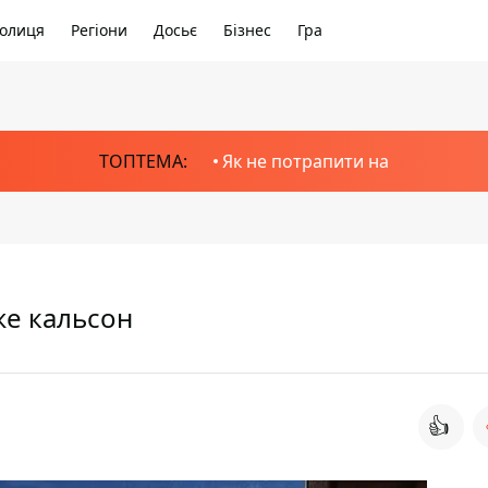
олиця
Регіони
Досьє
Бізнес
Гра
ТОПТЕМА:
Як не потрапити на
же кальсон
👍