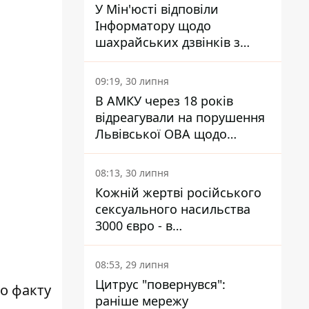
У Мін'юсті відповіли
Інформатору щодо
шахрайських дзвінків з
камери Сумського СІЗО так,
що ніхто нічого не зрозумів
09:19, 30 липня
В АМКУ через 18 років
відреагували на порушення
Львівської ОВА щодо
харчування у закладах
освіти
08:13, 30 липня
Кожній жертві російського
сексуального насильства
3000 євро - в
Мінсоцполітики пояснили
Інформатору, звідки на це
08:53, 29 липня
гроші
Цитрус "повернувся":
о факту
раніше мережу