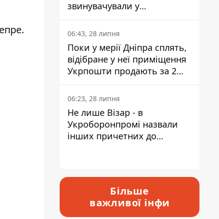
звинувачували у
контрабанді техніки та
епре.
ухиленні від сплати
06:43, 28 липня
податків
Поки у мерії Дніпра сплять,
відібране у неї приміщення
Укрпошти продають за 2
мільйони
06:23, 28 липня
Не лише Візар - в
Укроборонпромі назвали
інших причетних до
катастрофи у Вишневому -
відповідь Інформатору
Більше
важливої інфи