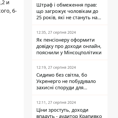
,2 и
Штраф і обмеження прав:
го, 6-
що загрожує чоловікам до
25 років, які не стануть на
військовий облік
12:35, 27 серпня 2024
Як пенсіонеру оформити
довідку про доходи онлайн,
пояснили у Мінсоцполітики
12:19, 27 серпня 2024
Сидимо без світла, бо
Укренерго не побудувало
захисні споруди для
енергетики - нардеп
Кучеренко
12:11, 27 серпня 2024
Ціни зростуть, доходи
впадуть - аудитор Крапивко