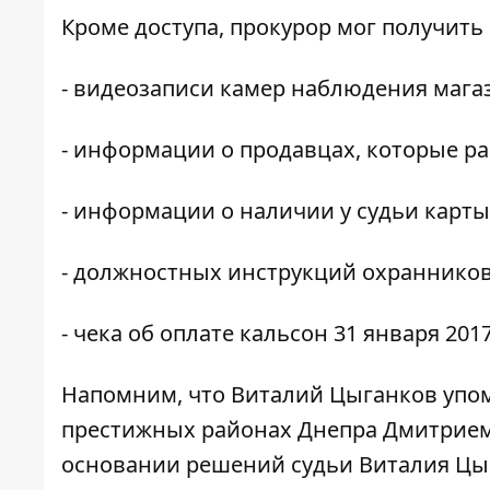
Кроме доступа, прокурор мог получить
- видеозаписи камер наблюдения магазин
- информации о продавцах, которые ра
- информации о наличии у судьи карты
- должностных инструкций охранников
- чека об оплате кальсон 31 января 201
Напомним, что
Виталий Цыганков
упом
престижных районах Днепра Дмитрием
основании решений судьи Виталия Цыга