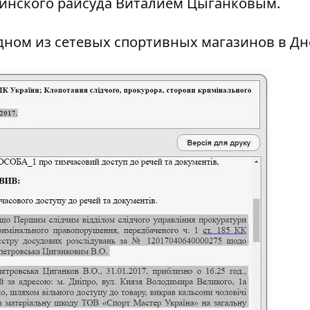
кинского райсуда Виталием Цыганковым.
одном из сетевых спортивных магазинов в Дн