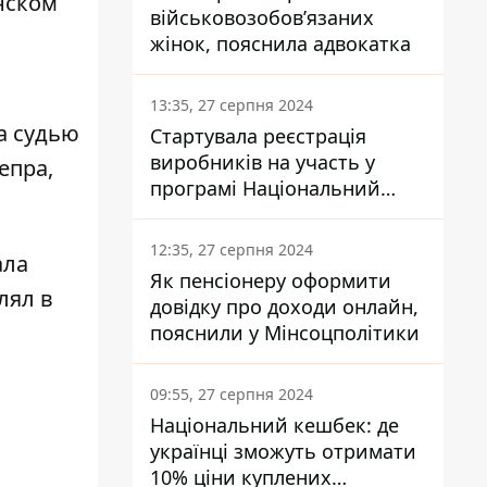
нском
військовозобов’язаних
жінок, пояснила адвокатка
13:35, 27 серпня 2024
а судью
Стартувала реєстрація
виробників на участь у
епра,
програмі Національний
кешбек: як це зробити
через портал Дія
12:35, 27 серпня 2024
ала
Як пенсіонеру оформити
лял в
довідку про доходи онлайн,
пояснили у Мінсоцполітики
09:55, 27 серпня 2024
Національний кешбек: де
українці зможуть отримати
10% ціни куплених