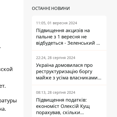
ОСТАННІ НОВИНИ
11:05, 01 вересня 2024
Підвищення акцизів на
пальне з 1 вересня не
відбудеться - Зеленський не
.
підписав закон
22:24, 28 серпня 2024
Україна домовилася про
вской
реструктуризацію боргу
майже з усіма власниками
єврооблігацій: що це
ет.
означає для країни
08:13, 28 серпня 2024
Підвищення податків:
ратуры
економіст Олексій Кущ
на.
порахував, скільки