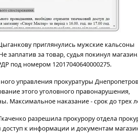
 Цыганкову приглянулись мужские кальсоны
Не заплатив за товар, судья покинул магазин
РДР под номером 12017040640000275.
нного управления прокуратуры Днепропетро
ование этого уголовного правонарушения,
ины.
Максимальное наказание - срок до трех л
 Ткаченко разрешила прокурору отдела проку
 доступ к информации и документам магази