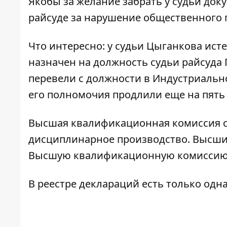
Якобы за желание забрать у судьи до
райсуде за нарушение общественного 
Что интересно: у судьи Цыганкова ист
назначен на должность
судьи райсуда 
перевели с
должности в Индустриально
его полномочия продлили еще на пять л
Высшая квалификационная комиссия с
дисциплинарное производство
.
Высший
Высшую квалификационную комиссию 
В реестре деклараций есть только
одна