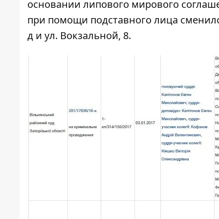
основании липового мирового соглашен
при помощи подставного лица сменился
д и ул. Вокзальной, 8.