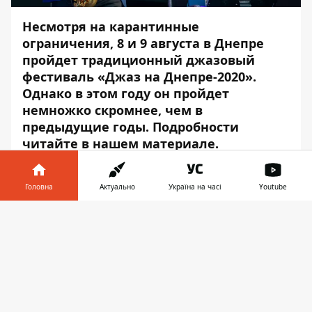
Несмотря на карантинные
ограничения, 8 и 9 августа в Днепре
пройдет традиционный джазовый
фестиваль «Джаз на Днепре-2020».
Однако в этом году он пройдет
немножко скромнее, чем в
предыдущие годы. Подробности
читайте в нашем материале.
Мэрия Днепра объявила
тендер
на услуги
по организации международного
Головна
Актуально
Україна на часі
Youtube
джазового фестиваля «Джаз на Днепре».
Інформатор у
Стоимость таких услуг горсовет оценил в
Завантажити
телефоні
👉
800 тыс. грн.
Наслаждаться выступлением джазовых
исполнителей можно будет в течение двух
дней. В первый день, 8 августа,