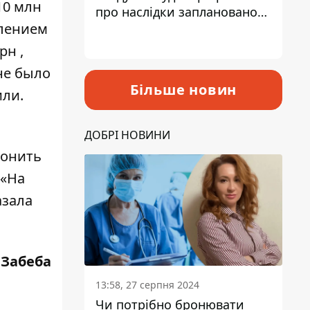
10 млн
про наслідки запланованого
влением
підвищення податків
рн ,
не было
Більше новин
или.
ДОБРІ НОВИНИ
конить
 «На
азала
 Забеба
13:58, 27 серпня 2024
Чи потрібно бронювати