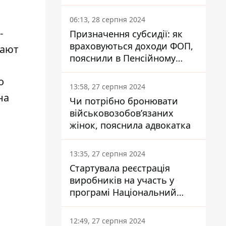
заплатить кожен українець
06:13, 28 серпня 2024
-
Призначення субсидії: як
враховуються доходи ФОП,
лают
пояснили в Пенсійному
фонді
о
13:58, 27 серпня 2024
на
Чи потрібно бронювати
військовозобов’язаних
жінок, пояснила адвокатка
13:35, 27 серпня 2024
Стартувала реєстрація
виробників на участь у
програмі Національний
кешбек: як це зробити
через портал Дія
12:49, 27 серпня 2024