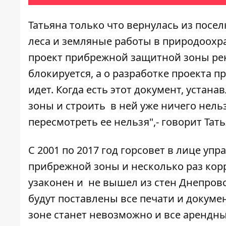
Татьяна только что вернулась из посе
леса и земляные работы в природоохра
проект прибрежной защитной зоны рек
блокируется, а о разработке проекта 
идет. Когда есть этот документ, устан
зоны и строить в ней уже ничего нельзя
пересмотреть ее нельзя",- говорит Тать
С 2001 по 2017 год горсовет в лице у
прибрежной зоны и несколько раз корр
узаконен и не вышел из стен Днепровс
будут поставлены все печати и докуме
зоне станет невозможно и все арендн