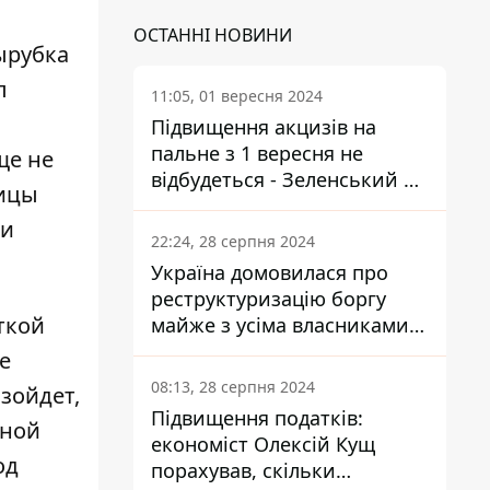
ОСТАННІ НОВИНИ
ырубка
л
11:05, 01 вересня 2024
Підвищення акцизів на
пальне з 1 вересня не
ще не
відбудеться - Зеленський не
ницы
підписав закон
 и
22:24, 28 серпня 2024
Україна домовилася про
реструктуризацію боргу
ткой
майже з усіма власниками
єврооблігацій: що це
е
означає для країни
08:13, 28 серпня 2024
зойдет,
Підвищення податків:
жной
економіст Олексій Кущ
од
порахував, скільки