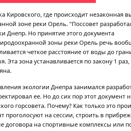
лка Кировского, где происходит незаконная в
нной зоне реки Орель. "Поссовет разработа
и Днепр. Но принятие этого документа
природоохранной зоны реки Орель речь вооб
авливается четкое расстояние от воды до гра
. Эта зона устанавливается по закону 1 раз,
яна.
правления экологии Днепра занимался разрабо
ектировал ее. Но до сих пор этот документ н
кого горсовета. Почему? Как только это прои
нт проголосуют на сессии, строить в прибре
ые договора на спортивные комплексы или п