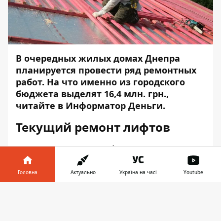
В очередных жилых домах Днепра
планируется провести ряд ремонтных
работ. На что именно из городского
бюджета выделят 16,4 млн. грн.,
читайте в
Информатор Деньги
.
Текущий ремонт лифтов
На замену старого лифтового
оборудования планируется потратить
3
млн. 140 тыс. грн
. Работы завершат к
Головна
Актуально
Україна на часі
Youtube
концу года в таких жилых домах:
Інформатор у
Завантажити
просп. Александра Поля
, 13 (подъезд 2)
телефоні
👉