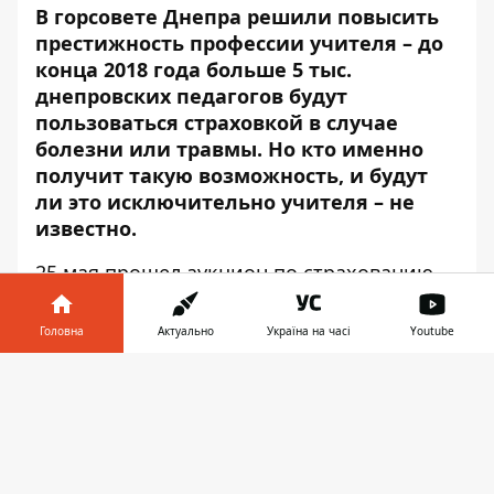
В горсовете Днепра решили повысить
престижность профессии учителя – до
конца 2018 года больше 5 тыс.
днепровских педагогов будут
пользоваться страховкой в случае
болезни или травмы. Но кто именно
получит такую возможность, и будут
ли это исключительно учителя – не
известно.
25 мая прошел
аукцион по страхованию
5349 учителей
школ Днепра. В конкурсе
приняли участие две компании: частное
Головна
Актуально
Україна на часі
Youtube
акционерное общество «
АРМА
» и частное
Інформатор у
акционерное общество «
КНЯЖА ВІЄННА
Завантажити
телефоні
👉
ІНШУРАНС ГРУП
».
После аукциона, 29 мая, предложение
компании АРМА тендерный комитет