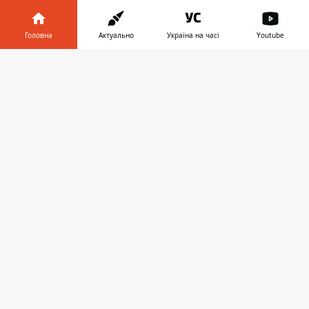
открытым письмом к Кабинету
Министров
с просьбой помочь деньгами.
Головна
Актуально
Україна на часі
Youtube
Інформатор у
Завантажити
телефоні
👉