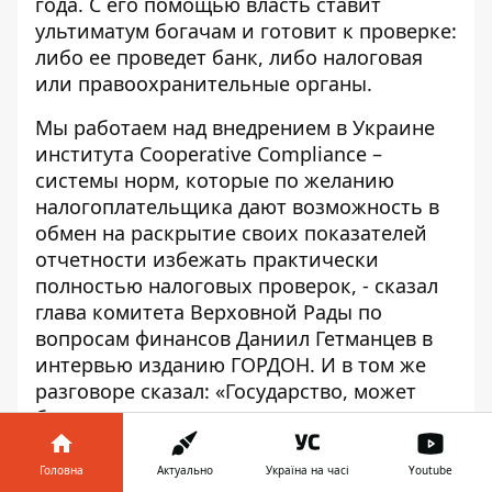
года. С его помощью власть ставит
ультиматум богачам и готовит к проверке:
либо ее проведет банк, либо налоговая
или правоохранительные органы.
Мы работаем над внедрением в Украине
института Cooperative Compliance –
системы норм, которые по желанию
налогоплательщика дают возможность в
обмен на раскрытие своих показателей
отчетности избежать практически
полностью налоговых проверок, - сказал
глава комитета Верховной Рады по
вопросам финансов Даниил Гетманцев в
интервью изданию
ГОРДОН.
И в том же
разговоре сказал: «Государство, может
быть, и хочет, но мы ему не позволим.
Никаких сверхполномочий ни у
налоговой, ни у других контролирующих
Головна
Актуально
Україна на часі
Youtube