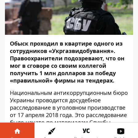
Обыск проходил в квартире одного из
сотрудников «Укргазвидобування».
Правоохранители подозревают, что он
мог в сговоре со своим коллегой
получить 1 млн долларов за победу
«правильной» фирмы на тендерах.
Национальным антикоррупционным бюро
Украины
проводится досудебное
расследование
в уголовном производстве
от 17 апреля 2018 года. Это расследование
было начато по материалам Службы
безопасности Украины и в них говорится,
что начальник механико-энергетического