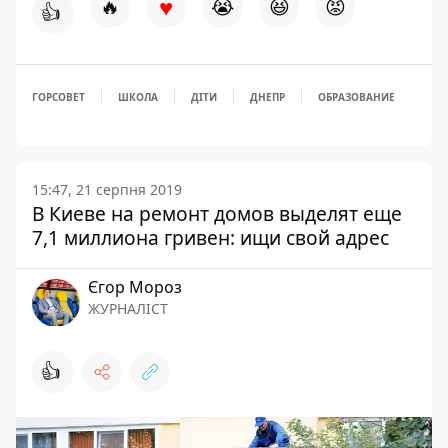
♥
🔥
😭
😆
😡
👍
ГОРСОВЕТ
ШКОЛА
ДІТИ
ДНЕПР
ОБРАЗОВАНИЕ
15:47, 21 серпня 2019
В Киеве на ремонт домов выделят еще
7,1 миллиона гривен: ищи свой адрес
Єгор Мороз
ЖУРНАЛІСТ
👍