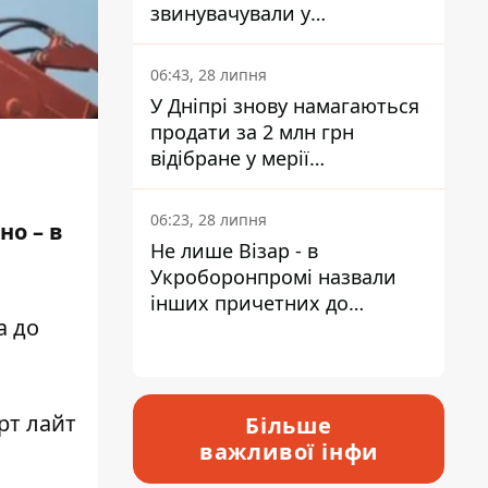
звинувачували у
контрабанді техніки та
ухиленні від сплати
06:43, 28 липня
податків
У Дніпрі знову намагаються
продати за 2 млн грн
відібране у мерії
приміщення Укрпошти
06:23, 28 липня
но – в
Не лише Візар - в
Укроборонпромі назвали
інших причетних до
а до
катастрофи у Вишневому -
відповідь Інформатору
рт лайт
Більше
важливої інфи