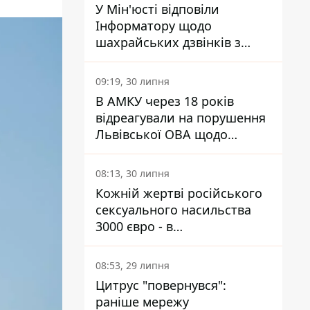
У Мін'юсті відповіли
Інформатору щодо
шахрайських дзвінків з
камери Сумського СІЗО так,
що ніхто нічого не зрозумів
09:19, 30 липня
В АМКУ через 18 років
відреагували на порушення
Львівської ОВА щодо
харчування у закладах
освіти
08:13, 30 липня
Кожній жертві російського
сексуального насильства
3000 євро - в
Мінсоцполітики пояснили
Інформатору, звідки на це
08:53, 29 липня
гроші
Цитрус "повернувся":
раніше мережу