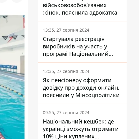
військовозобов’язаних
жінок, пояснила адвокатка
13:35, 27 серпня 2024
Стартувала реєстрація
виробників на участь у
програмі Національний
кешбек: як це зробити
через портал Дія
12:35, 27 серпня 2024
Як пенсіонеру оформити
довідку про доходи онлайн,
пояснили у Мінсоцполітики
09:55, 27 серпня 2024
Національний кешбек: де
українці зможуть отримати
10% ціни куплених