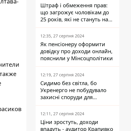
лтава-
Штраф і обмеження прав:
що загрожує чоловікам до
25 років, які не стануть на
військовий облік
12:35, 27 серпня 2024
Як пенсіонеру оформити
довідку про доходи онлайн,
пояснили у Мінсоцполітики
нители
 также
12:19, 27 серпня 2024
е
Сидимо без світла, бо
Укренерго не побудувало
захисні споруди для
енергетики - нардеп
расиков
Кучеренко
12:11, 27 серпня 2024
Ціни зростуть, доходи
впадуть - аудитор Крапивко