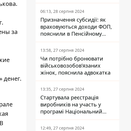
заплатить кожен українець
ькова.
06:13, 28 серпня 2024
Призначення субсидії: як
г.
враховуються доходи ФОП,
ены за
пояснили в Пенсійному
фонді
13:58, 27 серпня 2024
Чи потрібно бронювати
кие
військовозобов’язаних
жінок, пояснила адвокатка
 денег.
13:35, 27 серпня 2024
Стартувала реєстрація
рале
виробників на участь у
програмі Національний
кая
кешбек: як це зробити
 В
через портал Дія
12:49, 27 серпня 2024