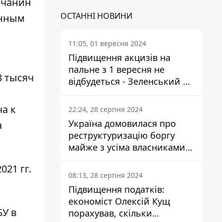
вчанин
ОСТАННІ НОВИНИ
онным
11:05, 01 вересня 2024
Підвищення акцизів на
пальне з 1 вересня не
8 тысяч
відбудеться - Зеленський не
підписав закон
а к
22:24, 28 серпня 2024
Україна домовилася про
а
реструктуризацію боргу
майже з усіма власниками
єврооблігацій: що це
021 гг.
означає для країни
08:13, 28 серпня 2024
Підвищення податків:
економіст Олексій Кущ
БУ в
порахував, скільки