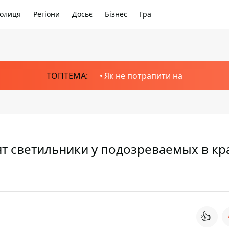
олиця
Регіони
Досьє
Бізнес
Гра
ТОПТЕМА:
Як не потрапити на
т светильники у подозреваемых в кр
👍