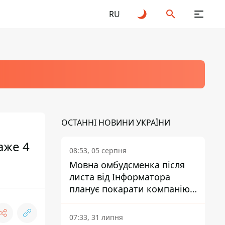
RU
ОСТАННІ НОВИНИ УКРАЇНИ
аже 4
08:53, 05 серпня
Мовна омбудсменка після
листа від Інформатора
планує покарати компанію-
підрядника ПриватБанку
07:33, 31 липня