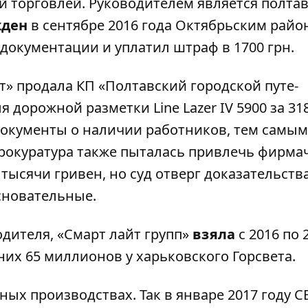
ой торговлей. Руководителем является полта
жден
в сентябре 2016 года Октябрьским рай
документации и уплатил штраф в 1700 грн.
т» продала КП «Полтавский городской путе-
дорожной разметки Line Lazer IV 5900 за 31
документы о наличии работников, тем самым
рокуратура также пыталась привлечь фирмач
ысячи гривен, но суд отверг доказательств
сновательные.
дителя, «Смарт лайт групп»
взяла
с 2016 по 2
них 65 миллионов у харьковского Горсвета.
ых производствах. Так в январе 2017 году С