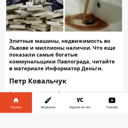
Элитные машины, недвижимость во
Львове и миллионы налички. Что еще
показали самые богатые
коммунальщики Павлограда, читайте
в материале
Информатор Деньги
.
Петр Ковальчук
Золото в нашем рейтинге получил
директор Павлоградтеплоэнерго за счет
своих
активов –
350 тыс. грн, 12 тыс.
Головна
Актуально
Україна на часі
Youtube
долларов и 5 тыс. евро.
Заработал
Інформатор у
главный тепловик Павлограда в прошлом
Завантажити
телефоні
👉
году
286,6 тыс. грн
за счет работы на