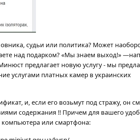
овника, судьи или политика? Может наоборо
аете над подарком? «Мы знаем выход!» —на
Минюст предлагает новую услугу - мы предл
ие услугами платных камер в украинских
икат, и, если его возьмут под стражу, он с
иями содержания !! Причем для вашего удоб
 компьютера или смартфона:
line.minjust.gov.ua/kvsn/