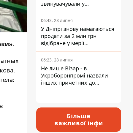
звинувачували у
контрабанді техніки та
ухиленні від сплати
06:43, 28 липня
податків
У Дніпрі знову намагаються
продати за 2 млн грн
відібране у мерії
рки».
приміщення Укрпошти
латных
06:23, 28 липня
Не лише Візар - в
кова,
Укроборонпромі назвали
тела:
інших причетних до
катастрофи у Вишневому -
відповідь Інформатору
в
Більше
важливої інфи