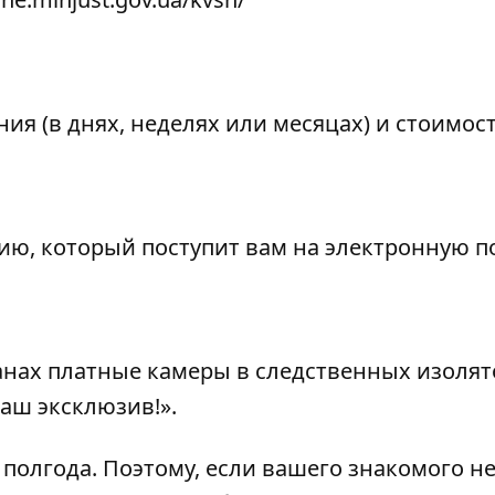
ия (в днях, неделях или месяцах) и стоимос
цию, который поступит вам на электронную п
транах платные камеры в следственных изолят
аш эксклюзив!».
 полгода. Поэтому, если вашего знакомого н