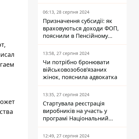
заплатить кожен українець
06:13, 28 серпня 2024
Призначення субсидії: як
враховуються доходи ФОП,
пояснили в Пенсійному
фонді
т,
13:58, 27 серпня 2024
писал
Чи потрібно бронювати
агаем
військовозобов’язаних
жінок, пояснила адвокатка
13:35, 27 серпня 2024
может
Стартувала реєстрація
виробників на участь у
ства
програмі Національний
кешбек: як це зробити
через портал Дія
12:49, 27 серпня 2024