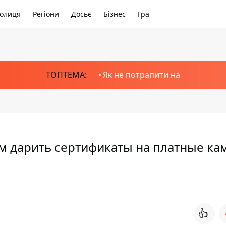
олиця
Регіони
Досьє
Бізнес
Гра
ТОПТЕМА:
Як не потрапити на
м дарить сертификаты на платные ка
👍