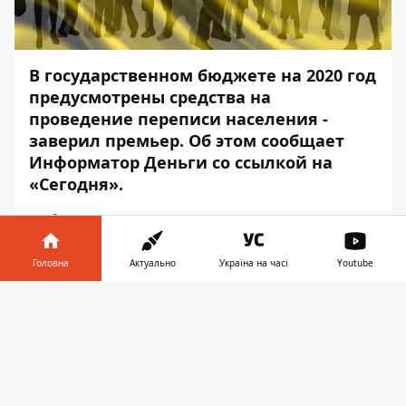
В государственном бюджете на 2020 год
предусмотрены средства на
проведение переписи населения -
заверил премьер. Об этом сообщает
Информатор Деньги со ссылкой на
«
Сегодня
».
Кабинет министров планирует внедрить
онлайн-инструменты для более
эффективного процесса переписи
Головна
Актуально
Україна на часі
Youtube
населения Украины. Об этом рассказал в
Інформатор у
эфире одного из украинских телеканалов
Завантажити
телефоні
👉
премьер-министр Алексей Гончарук.
Вместо непосредственного анкетирования
украинцев при визите к ним домой может