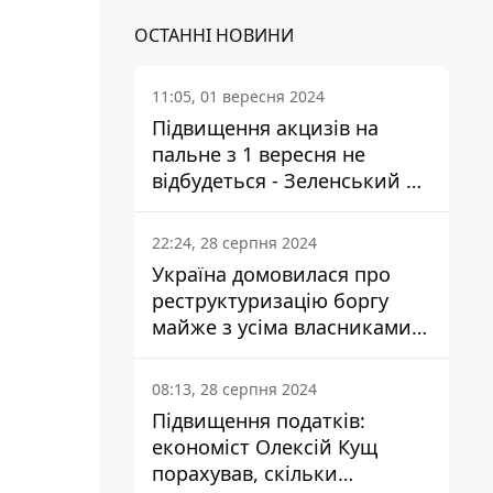
ОСТАННІ НОВИНИ
11:05, 01 вересня 2024
Підвищення акцизів на
пальне з 1 вересня не
відбудеться - Зеленський не
підписав закон
22:24, 28 серпня 2024
Україна домовилася про
реструктуризацію боргу
майже з усіма власниками
єврооблігацій: що це
означає для країни
08:13, 28 серпня 2024
Підвищення податків:
економіст Олексій Кущ
порахував, скільки