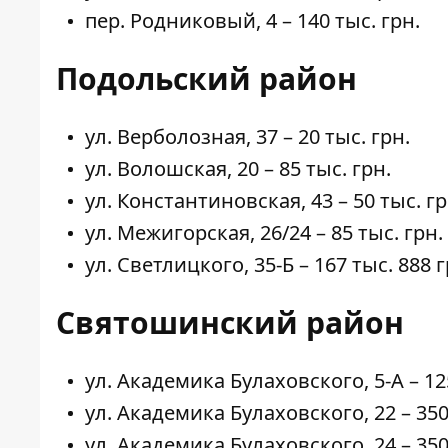
пер. Родниковый,
4
– 140 тыс. грн.
Подольский район
ул. Верболозная,
37
– 20 тыс. грн.
ул. Волошская,
20
– 85 тыс. грн.
ул. Константиновская,
43
– 50 тыс. гр
ул. Межигорская,
26/24
– 85 тыс. грн.
ул. Светлицкого,
35-Б
– 167 тыс. 888 г
Святошинский район
ул. Академика Булаховского,
5-А
– 12
ул. Академика Булаховского,
22
– 350
ул. Академика Булаховского,
24
– 350