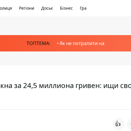
олиця
Регіони
Досьє
Бізнес
Гра
ТОПТЕМА:
Як не потрапити на
кна за 24,5 миллиона гривен: ищи св
👍