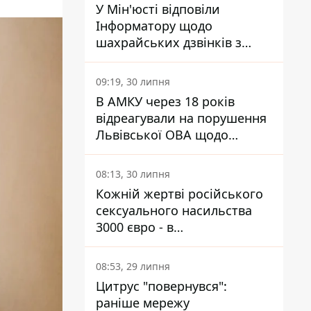
У Мін'юсті відповіли
Інформатору щодо
шахрайських дзвінків з
камери Сумського СІЗО так,
що ніхто нічого не зрозумів
09:19, 30 липня
В АМКУ через 18 років
відреагували на порушення
Львівської ОВА щодо
харчування у закладах
освіти
08:13, 30 липня
Кожній жертві російського
сексуального насильства
3000 євро - в
Мінсоцполітики пояснили
Інформатору, звідки на це
08:53, 29 липня
гроші
Цитрус "повернувся":
раніше мережу