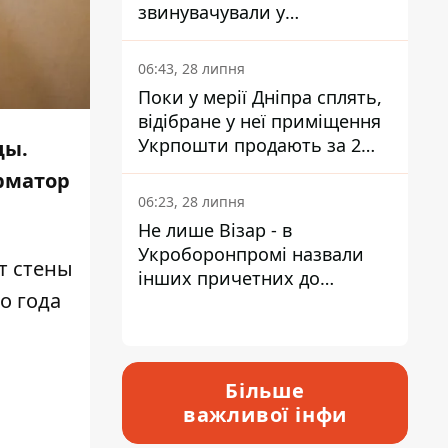
звинувачували у
контрабанді техніки та
ухиленні від сплати
06:43, 28 липня
податків
Поки у мерії Дніпра сплять,
відібране у неї приміщення
Укрпошти продають за 2
цы.
мільйони
орматор
06:23, 28 липня
Не лише Візар - в
Укроборонпромі назвали
т стены
інших причетних до
о года
катастрофи у Вишневому -
відповідь Інформатору
Більше
важливої інфи