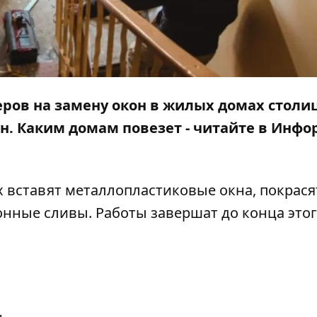
еров на замену окон в жилых домах столи
грн. Каким домам повезет - читайте в Инф
х вставят металлопластиковые окна, покрася
онные сливы. Работы завершат до конца этог