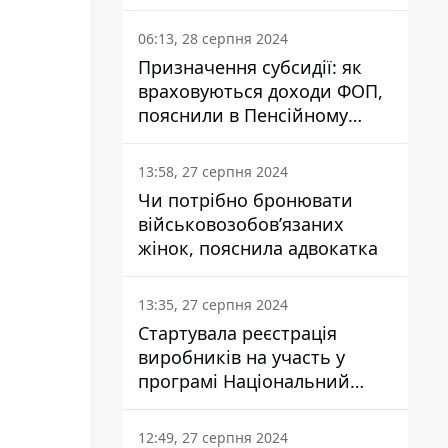
заплатить кожен українець
06:13, 28 серпня 2024
Призначення субсидії: як
враховуються доходи ФОП,
пояснили в Пенсійному
фонді
13:58, 27 серпня 2024
Чи потрібно бронювати
військовозобов’язаних
жінок, пояснила адвокатка
13:35, 27 серпня 2024
Стартувала реєстрація
виробників на участь у
програмі Національний
кешбек: як це зробити
через портал Дія
12:49, 27 серпня 2024