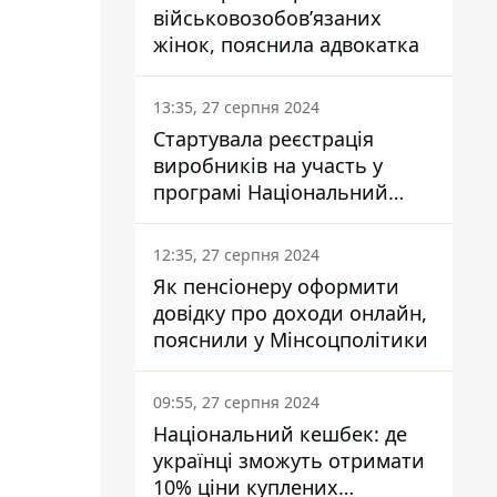
військовозобов’язаних
жінок, пояснила адвокатка
13:35, 27 серпня 2024
Стартувала реєстрація
виробників на участь у
програмі Національний
кешбек: як це зробити
через портал Дія
12:35, 27 серпня 2024
Як пенсіонеру оформити
довідку про доходи онлайн,
пояснили у Мінсоцполітики
09:55, 27 серпня 2024
Національний кешбек: де
українці зможуть отримати
10% ціни куплених