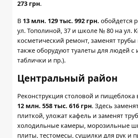
273 грн
.
В
13 млн. 129 тыс. 992 грн.
обойдется р
ул. Тополиной, 37 и
школе № 80
на ул. 
косметический ремонт, заменят трубы 
также оборудуют туалеты для людей с
таблички и пр.).
Центральный район
Реконструкция столовой и пищеблока
12 млн. 558 тыс. 616 грн
. Здесь заменя
плиткой, уложат кафель и заменят тру
холодильные камеры, морозильные шк
плиты, тестомесы, сушилки для рук и п