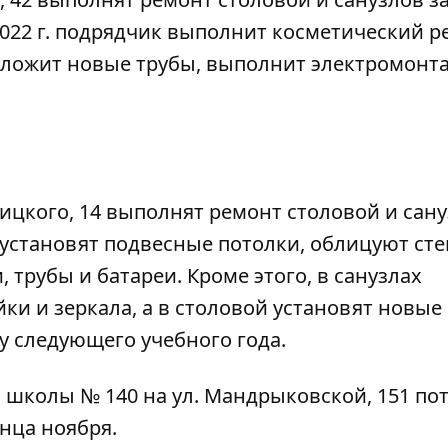
 2022 г. подрядчик выполнит косметический 
роложит новые трубы, выполнит электромон
ицкого, 14 выполнят ремонт столовой и сану
 установят подвесные потолки, облицуют ст
 трубы и батареи. Кроме этого, в санузлах
ки и зеркала, а в столовой установят новые
у следующего учебного года.
я
школы № 140
на ул. Мандрыковской, 151 по
онца ноября.