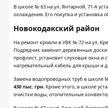
В
школе № 63
на ул. Янтарной, 71-А ус
охлаждения. Его покупка и установка 
Новокодакский район
На ремонт кровли в
УВК № 72
на ул. Кр
Подрядчик заменит деревянные доски 
профлист, установит слуховые окна и 
нагревательный кабель для крыши и д
Замена водопроводных труб в
школе №
430 тыс. грн
. Кроме этого, в школе ус
очистки воды, отопительные конвектор
В
школе № 97
на ул. Большой Диевской,