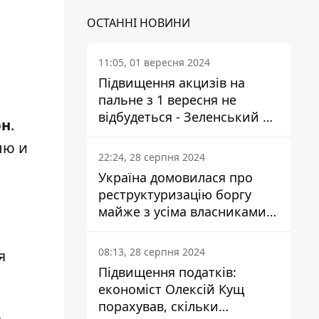
и
ОСТАННІ НОВИНИ
11:05, 01 вересня 2024
Підвищення акцизів на
пальне з 1 вересня не
відбудеться - Зеленський не
рн
.
підписав закон
лю и
22:24, 28 серпня 2024
Україна домовилася про
реструктуризацію боргу
майже з усіма власниками
єврооблігацій: що це
означає для країни
08:13, 28 серпня 2024
я
Підвищення податків:
економіст Олексій Кущ
порахував, скільки
а