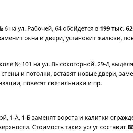
№ 6
на ул. Рабочей, 64 обойдется в
199 тыс. 62
заменит окна и двери, установит жалюзи, по
коле № 101
на ул. Высокогорной, 29-Д выдел
т стены и потолки, вставят новые двери, зам
зации, повесят светильники и пр.
ой, 1-А, 1-Б заменят ворота и калитки огражд
верхности. Стоимость таких услуг составит
8