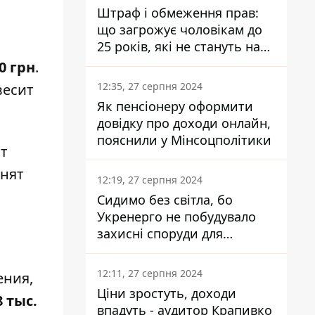
Штраф і обмеження прав:
що загрожує чоловікам до
25 років, які не стануть на
військовий облік
0
грн
.
12:35, 27 серпня 2024
весит
Як пенсіонеру оформити
довідку про доходи онлайн,
пояснили у Мінсоцполітики
ят
енят
12:19, 27 серпня 2024
Сидимо без світла, бо
Укренерго не побудувало
захисні споруди для
енергетики - нардеп
Кучеренко
12:11, 27 серпня 2024
ения,
Ціни зростуть, доходи
8 тыс.
впадуть - аудитор Крапивко