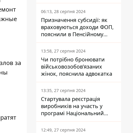
заплатить кожен українець
ремонт
06:13, 28 серпня 2024
тажные
Призначення субсидії: як
враховуються доходи ФОП,
пояснили в Пенсійному
фонді
13:58, 27 серпня 2024
Чи потрібно бронювати
злов за
військовозобов’язаних
ены
жінок, пояснила адвокатка
13:35, 27 серпня 2024
Стартувала реєстрація
виробників на участь у
програмі Національний
тратят
кешбек: як це зробити
через портал Дія
12:49, 27 серпня 2024