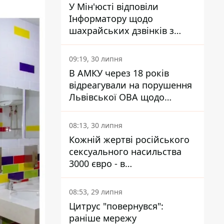
У Мін'юсті відповіли
Інформатору щодо
шахрайських дзвінків з
камери Сумського СІЗО так,
що ніхто нічого не зрозумів
09:19, 30 липня
В АМКУ через 18 років
відреагували на порушення
Львівської ОВА щодо
харчування у закладах
освіти
08:13, 30 липня
Кожній жертві російського
сексуального насильства
3000 євро - в
Мінсоцполітики пояснили
Інформатору, звідки на це
08:53, 29 липня
гроші
Цитрус "повернувся":
раніше мережу