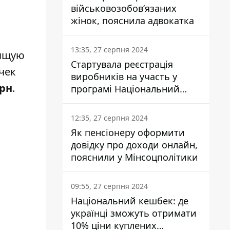
військовозобов’язаних
жінок, пояснила адвокатка
13:35, 27 серпня 2024
оящую
Стартувала реєстрація
чек
виробників на участь у
грн
.
програмі Національний
кешбек: як це зробити
через портал Дія
12:35, 27 серпня 2024
Як пенсіонеру оформити
довідку про доходи онлайн,
пояснили у Мінсоцполітики
09:55, 27 серпня 2024
Національний кешбек: де
українці зможуть отримати
10% ціни куплених