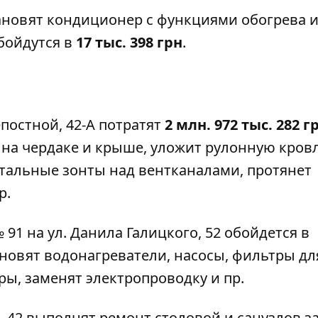
тановят кондиционер с функциями обогрева 
обойдутся в
17 тыс. 398 грн
.
епостной, 42-А потратят
2 млн. 972 тыс. 282 г
на чердаке и крыше, уложит рулонную кров
стальные зонты над вентканалами, протянет
р.
 91
на ул. Данила Галицкого, 52 обойдется в
тановят водонагреватели, насосы, фильтры дл
ы, заменят электропроводку и пр.
 42 выполнят ремонт столовой и санузлов з