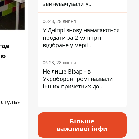
звинувачували у
контрабанді техніки та
ухиленні від сплати
06:43, 28 липня
податків
У Дніпрі знову намагаються
продати за 2 млн грн
відібране у мерії
где
приміщення Укрпошти
ую
06:23, 28 липня
Не лише Візар - в
Укроборонпромі назвали
інших причетних до
катастрофи у Вишневому -
відповідь Інформатору
 стулья
Більше
важливої інфи