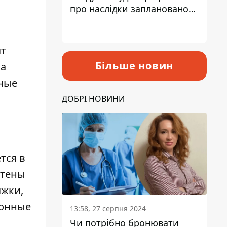
про наслідки запланованого
підвищення податків
ят
Більше новин
 а
ьные
ДОБРІ НОВИНИ
тся в
стены
яжки,
ионные
13:58, 27 серпня 2024
Чи потрібно бронювати