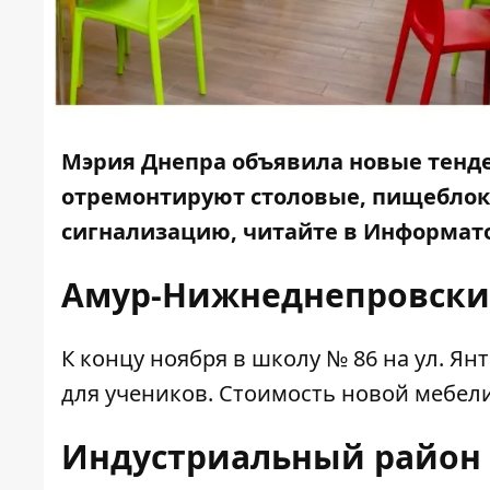
Мэрия Днепра объявила новые тенде
отремонтируют столовые, пищеблоки
сигнализацию, читайте в
Информато
Амур-Нижнеднепровски
К концу ноября в
школу № 86
на ул. Янт
для учеников. Стоимость новой мебел
Индустриальный район