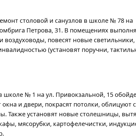
емонт столовой и санузлов в
школе № 78
на
Комбрига Петрова, 31. В помещениях выполн
и воздуховоды, повесят новые светильники,
 инвалидностью (установят поручни, тактил
 в
школе № 1
на ул. Привокзальной, 15 обойде
т окна и двери, покрасят потолки, облицуют 
бы. Также установят новые столешницы, выт
афы, мясорубки, картофелечистки, индукц
р.