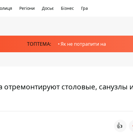
олиця
Регіони
Досьє
Бізнес
Гра
ТОПТЕМА:
Як не потрапити на
а отремонтируют столовые, санузлы и
👍