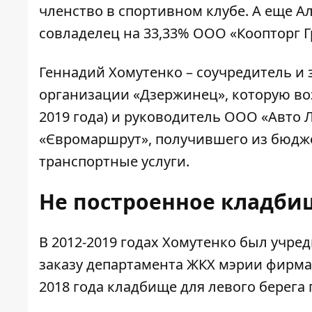
членство в спортивном клубе. А еще Ал
совладелец на 33,33% ООО «Коопторг Г
Геннадий Хомутенко –
соучредитель
и 
организации «Дзержинец», которую воз
2019 года) и руководитель ООО «Авто Л
«Євромаршрут»,
получившего
из бюдже
транспортные услуги.
Не построенное кладби
В 2012-2019 годах Хомутенко был учре
заказу департамента ЖКХ
мэрии фирма 
2018 года кладбище для левого берега 