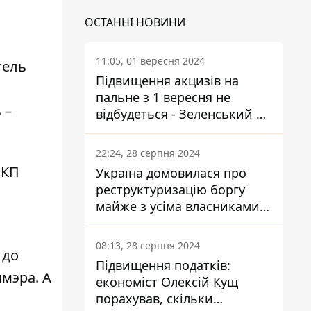
ОСТАННІ НОВИНИ
11:05, 01 вересня 2024
тель
Підвищення акцизів на
пальне з 1 вересня не
 –
відбудеться - Зеленський не
підписав закон
22:24, 28 серпня 2024
 КП
Україна домовилася про
реструктуризацію боргу
майже з усіма власниками
єврооблігацій: що це
означає для країни
08:13, 28 серпня 2024
 до
Підвищення податків:
мэра. А
економіст Олексій Кущ
порахував, скільки