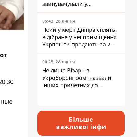
звинувачували у
контрабанді техніки та
ухиленні від сплати
06:43, 28 липня
податків
Поки у мерії Дніпра сплять,
відібране у неї приміщення
Укрпошти продають за 2
мільйони
тот
06:23, 28 липня
Не лише Візар - в
Укроборонпромі назвали
20,30
інших причетних до
катастрофи у Вишневому -
відповідь Інформатору
рные
Більше
важливої інфи