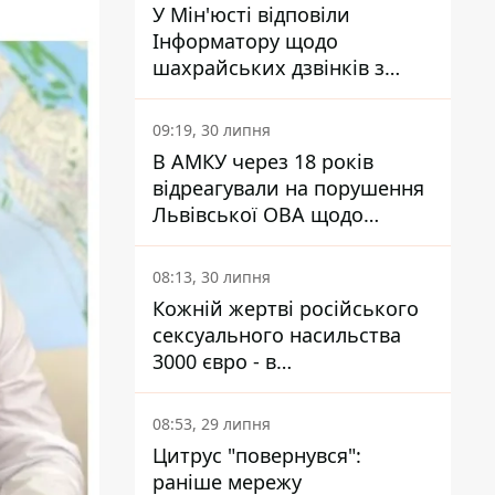
У Мін'юсті відповіли
Інформатору щодо
шахрайських дзвінків з
камери Сумського СІЗО так,
що ніхто нічого не зрозумів
09:19, 30 липня
В АМКУ через 18 років
відреагували на порушення
Львівської ОВА щодо
харчування у закладах
освіти
08:13, 30 липня
Кожній жертві російського
сексуального насильства
3000 євро - в
Мінсоцполітики пояснили
Інформатору, звідки на це
08:53, 29 липня
гроші
Цитрус "повернувся":
раніше мережу