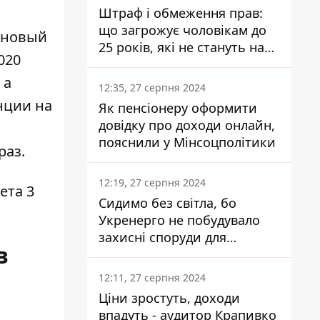
Штраф і обмеження прав:
що загрожує чоловікам до
у новый
25 років, які не стануть на
020
військовий облік
 а
12:35, 27 серпня 2024
енции на
Як пенсіонеру оформити
довідку про доходи онлайн,
пояснили у Мінсоцполітики
раз.
12:19, 27 серпня 2024
ета 3
Сидимо без світла, бо
Укренерго не побудувало
захисні споруди для
в
енергетики - нардеп
Кучеренко
12:11, 27 серпня 2024
Ціни зростуть, доходи
впадуть - аудитор Крапивко