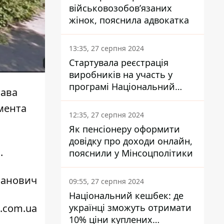
військовозобов’язаних
жінок, пояснила адвокатка
13:35, 27 серпня 2024
Стартувала реєстрація
виробників на участь у
програмі Національний
лава
кешбек: як це зробити
мента
через портал Дія
12:35, 27 серпня 2024
Як пенсіонеру оформити
довідку про доходи онлайн,
ь
.
пояснили у Мінсоцполітики
ланович
09:55, 27 серпня 2024
Національний кешбек: де
українці зможуть отримати
2.com.ua
10% ціни куплених