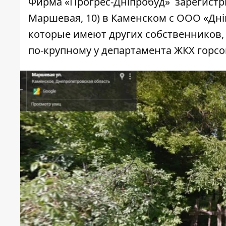
Фирма «Прогрес-Дніпробуд»
зарегист
Маршевая, 10) в Каменском с ООО «Дніп
которые имеют других собственников
по-крупному у департамента ЖКХ горсо