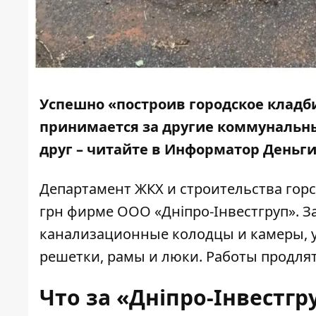
Успешно «построив городское кладби
принимается за другие коммунальные
друг – читайте в Информатор Деньги
Департамент ЖКХ и строительства гор
грн фирме ООО «Дніпро-Інвестгруп». За
канализационные колодцы и камеры, у
решетки, рамы и люки. Работы продлятс
Что за
«Дніпро-Інвестгр