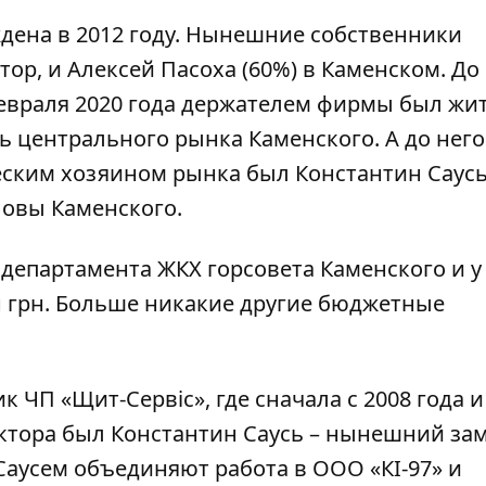
ждена в 2012 году. Нынешние собственники
тор, и Алексей Пасоха (60%) в Каменском. До
февраля 2020 года держателем фирмы был жи
ь центрального рынка Каменского. А до него
еским хозяином рынка был Константин Саусь
овы Каменского.
департамента ЖКХ горсовета Каменского и у
лн грн. Больше никакие другие бюджетные
к ЧП «Щит-Сервіс», где сначала с 2008 года и
ктора был Константин Саусь – нынешний зам
 Саусем объединяют работа в ООО «КІ-97» и