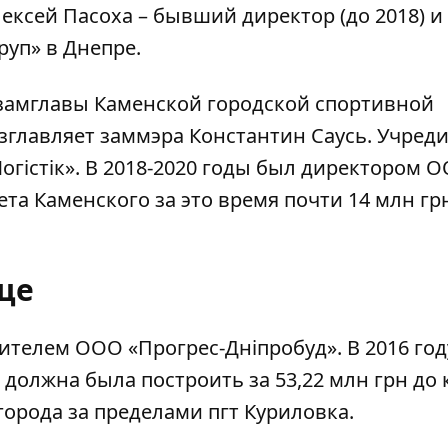
ексей Пасоха – бывший директор (до 2018) и
руп» в Днепре.
замглавы Каменской городской спортивной
главляет заммэра Константин Саусь. Учреди
огістік». В 2018-2020 годы был директором 
та Каменского за это время почти 14 млн гр
ще
дителем ООО «Прогрес-Дніпробуд». В 2016 го
должна была построить за 53,22 млн грн до 
города за пределами пгт Куриловка.