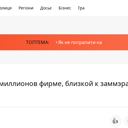
олиця
Регіони
Досьє
Бізнес
Гра
ТОПТЕМА:
Як не потрапити на
 миллионов фирме, близкой к заммэр
👍