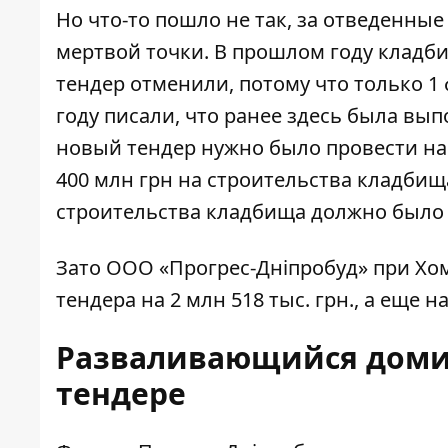
Но что-то пошло не так, за отведенные
мертвой точки. В прошлом году кладб
тендер
отменили
, потому что только 
году писали, что ранее здесь была вып
новый тендер нужно было
провести
на
400 млн грн на строительства кладбища
строительства кладбища должно было в
Зато ООО «Прогрес-Дніпробуд» при Хому
тендера на 2 млн 518 тыс. грн., а еще на
Разваливающийся домик
тендере