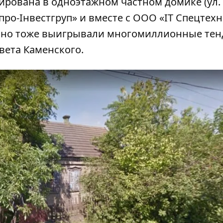
рирована
в одноэтажном частном домике (ул.
ро-Інвестгруп» и вместе с ООО «ІТ Спецтехн
, но тоже выигрывали многомиллионные те
вета Каменского.