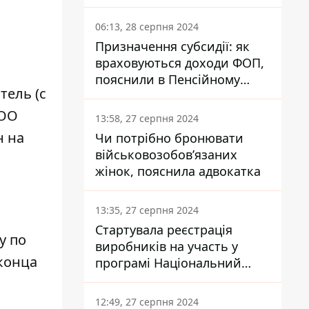
заплатить кожен українець
06:13, 28 серпня 2024
Призначення субсидії: як
враховуються доходи ФОП,
пояснили в Пенсійному
тель (с
фонді
ООО
13:58, 27 серпня 2024
н на
Чи потрібно бронювати
військовозобов’язаних
жінок, пояснила адвокатка
13:35, 27 серпня 2024
Стартувала реєстрація
ду
по
виробників на участь у
конца
програмі Національний
кешбек: як це зробити
через портал Дія
12:49, 27 серпня 2024