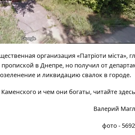
щественная организация «Патріоти міста», г
 пропиской в Днепре, но
получил
от департа
а озеленение и ликвидацию свалок в городе.
 Каменского и чем они богаты,
читайте здес
Валерий Маг
фото - 569