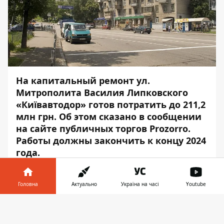
На капитальный ремонт ул.
Митрополита Василия Липковского
«Київавтодор» готов потратить до 211,2
млн грн. Об этом сказано в
сообщении
на сайте публичных торгов Prozorro.
Работы должны закончить к концу 2024
года.
Что планируют сделать
Головна
Актуально
Україна на часі
Youtube
На ул. Митрополита Василия Липковского
Інформатор у
нужно будет снять асфальт,
Завантажити
телефоні
👉
демонтировать ограждения, дорожные