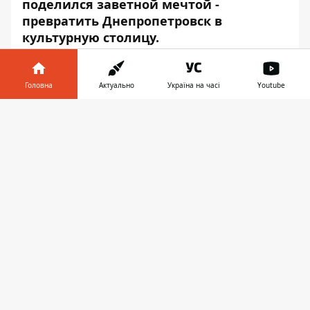
поделился заветной мечтой -
превратить Днепропетровск в
культурную столицу.
Головна
Актуально
Україна на часі
Youtube
Інформатор у
Завантажити
телефоні
👉
Play
С.Ш
.
- Нас часто спрашивают, почему у
нас столь странное название. Ответ на
поверхности: фарш невозможно
провернуть назад. 30 минут прямого
эфира, интересные гости и моя соведущая
- Ольга Палий. Здравствуйте!