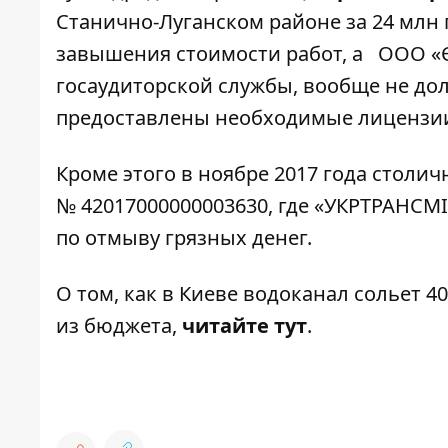
Станично-Луганском районе за 24 млн 
завышения стоимости работ, а ООО «Є
госаудиторской службы, вообще не дол
предоставлены необходимые лицензии
Кроме этого в ноябре 2017 года столи
№ 42017000000003630, где «УКРТРАНСМ
по отмыву грязных денег.
О том, как в Киеве водоканал сольет
из бюджета,
читайте тут
.