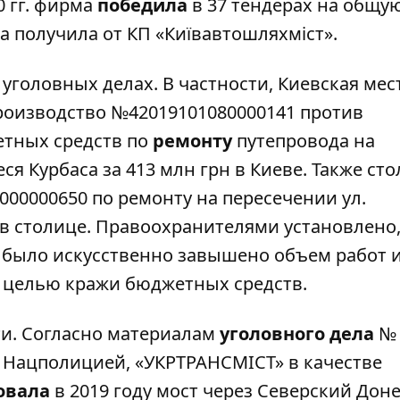
0 гг. фирма
победила
в 37 тендерах на общу
ма получила от КП «Київавтошляхміст».
уголовных делах. В частности, Киевская мес
роизводство №42019101080000141 против
етных средств по
ремонту
путепровода на
я Курбаса за 413 млн грн в Киеве. Также ст
000000650 по ремонту на
пересечении
ул.
в столице. Правоохранителями установлено,
н было искусственно завышено объем работ 
 целью кражи бюджетных средств.
ти. Согласно материалам
уголовного дела
№
й Нацполицией, «УКРТРАНСМІСТ» в качестве
овала
в 2019 году мост через Северский Доне