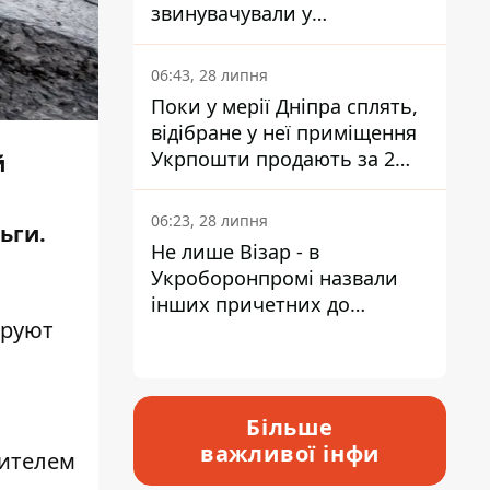
звинувачували у
контрабанді техніки та
ухиленні від сплати
06:43, 28 липня
податків
Поки у мерії Дніпра сплять,
відібране у неї приміщення
Укрпошти продають за 2
й
мільйони
06:23, 28 липня
ьги
.
Не лише Візар - в
Укроборонпромі назвали
інших причетних до
ируют
катастрофи у Вишневому -
відповідь Інформатору
Більше
важливої інфи
дителем