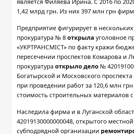
является Филяева Ирина. С 2016 по 202
1,42 млрд грн. Из них 397 млн грн фир
Предприятие фигурирует в нескольких 
прокуратура № 8
открыла
уголовное п
«УКРТРАНСМІСТ» по факту кражи бюдж
пересечении проспектов Комарова и Лес
прокуратура
открыло дело
№ 42019100
Богатырской и Московского проспекта 
при проведении работ за 120,6 млн гр
стоимость строительных материалов с
Наследила фирма и в Луганской облас
42019130000000048, открытого местно
субподрядной организации
ремонтир