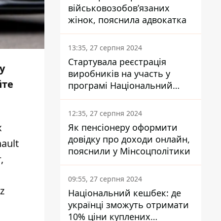
військовозобов’язаних
жінок, пояснила адвокатка
13:35, 27 серпня 2024
Стартувала реєстрація
у
виробників на участь у
йте
програмі Національний
кешбек: як це зробити
через портал Дія
12:35, 27 серпня 2024
х
Як пенсіонеру оформити
довідку про доходи онлайн,
ault
пояснили у Мінсоцполітики
,
09:55, 27 серпня 2024
z
Національний кешбек: де
українці зможуть отримати
10% ціни куплених