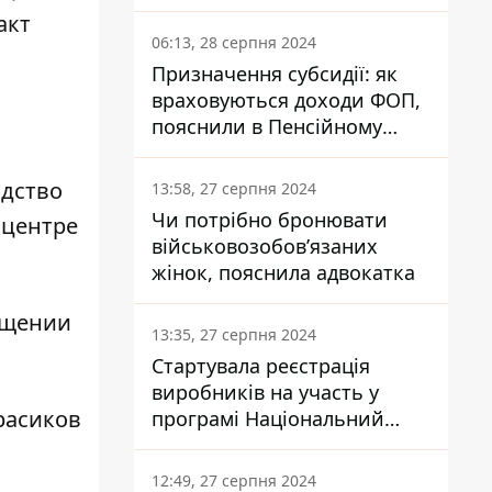
заплатить кожен українець
акт
06:13, 28 серпня 2024
Призначення субсидії: як
враховуються доходи ФОП,
пояснили в Пенсійному
фонді
дство
13:58, 27 серпня 2024
Чи потрібно бронювати
 центре
військовозобов’язаних
жінок, пояснила адвокатка
ищении
13:35, 27 серпня 2024
Стартувала реєстрація
виробників на участь у
расиков
програмі Національний
кешбек: як це зробити
через портал Дія
12:49, 27 серпня 2024