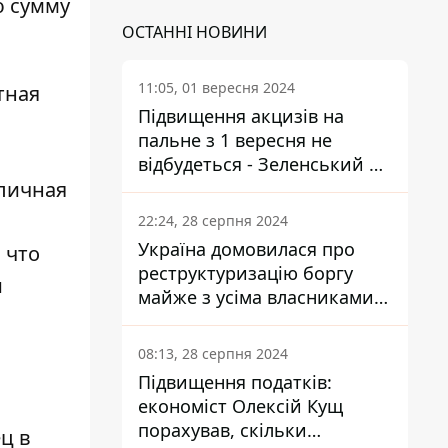
ю сумму
ОСТАННІ НОВИНИ
11:05, 01 вересня 2024
тная
Підвищення акцизів на
пальне з 1 вересня не
відбудеться - Зеленський не
оличная
підписав закон
22:24, 28 серпня 2024
Україна домовилася про
 что
реструктуризацію боргу
и
майже з усіма власниками
єврооблігацій: що це
означає для країни
08:13, 28 серпня 2024
Підвищення податків:
економіст Олексій Кущ
порахував, скільки
ц в