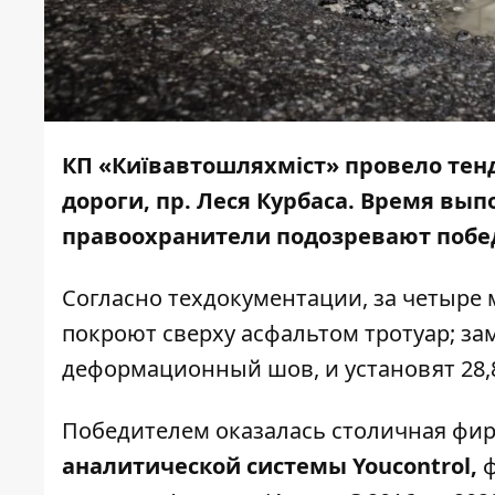
КП «Київавтошляхміст»
провело тен
дороги, пр. Леся Курбаса.
Время в
ыпо
правоохранители подозревают побе
Согласно техдокументации, за четыре
покроют сверху асфальтом тротуар; з
деформационный шов, и установят 28,8
Победителем оказалась столичная фи
аналитической системы Youcontrol
,
ф