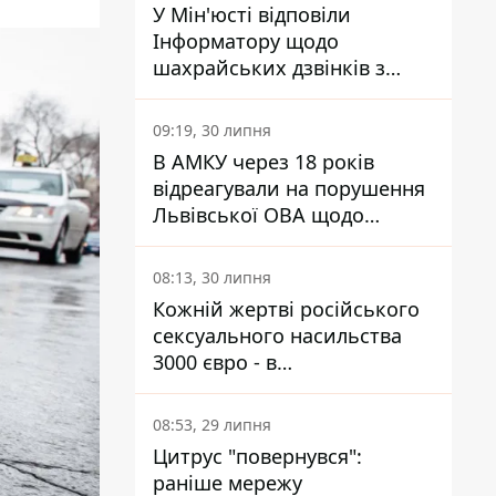
У Мін'юсті відповіли
Інформатору щодо
шахрайських дзвінків з
камери Сумського СІЗО так,
що ніхто нічого не зрозумів
09:19, 30 липня
В АМКУ через 18 років
відреагували на порушення
Львівської ОВА щодо
харчування у закладах
освіти
08:13, 30 липня
Кожній жертві російського
сексуального насильства
3000 євро - в
Мінсоцполітики пояснили
Інформатору, звідки на це
08:53, 29 липня
гроші
Цитрус "повернувся":
раніше мережу