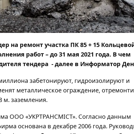
дер
на ремонт участка ПК 85 + 15 Кольцево
лнения работ – до 31 мая 2021 года.
В чем
дителя тендера
- далее в
Информатор Ден
 миллиона забетонируют, гидроизолируют и
аменят металлическое ограждение, отремонт
 м. заземления.
рма ООО «УКРТРАНСМІСТ». Согласно данным
ирма основана в декабре 2006 года. Руково