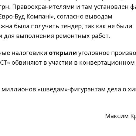
грн. Правоохранителями и там установлен ф
вро-Буд Компані», согласно выводам
жна была получить тендер, так как не были
 для выполнения ремонтных работ.
чные налоговики
открыли
уголовное произво
ІСТ» обвиняют в участии в конвертационном
 40 миллионов «шведам»-фигурантам дела о х
Максим К