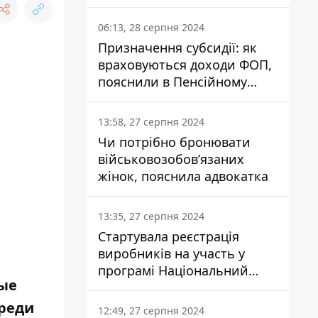
заплатить кожен українець
06:13, 28 серпня 2024
Призначення субсидії: як
враховуються доходи ФОП,
пояснили в Пенсійному
фонді
13:58, 27 серпня 2024
Чи потрібно бронювати
військовозобов’язаних
жінок, пояснила адвокатка
13:35, 27 серпня 2024
Стартувала реєстрація
виробників на участь у
програмі Національний
вые
кешбек: як це зробити
через портал Дія
ереди
12:49, 27 серпня 2024