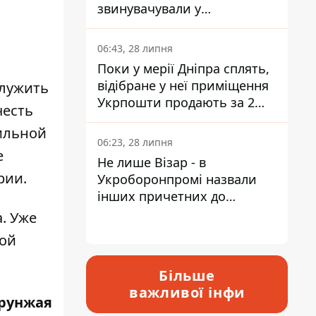
звинувачували у
контрабанді техніки та
ухиленні від сплати
06:43, 28 липня
податків
Поки у мерії Дніпра сплять,
відібране у неї приміщення
служить
Укрпошти продають за 2
честь
мільйони
ильной
06:23, 28 липня
е
Не лише Візар - в
рии.
Укроборонпромі назвали
інших причетних до
катастрофи у Вишневому -
а. Уже
відповідь Інформатору
кой
Більше
важливої інфи
рунжая