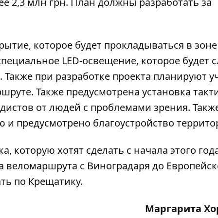
ее 2,3 млн грн. План должны разработать за
рытие, которое будет прокладываться в зоне
специальное LED-освещение, которое будет 
Также при разработке проекта планируют у
руте. Также предусмотрена установка такт
едистов от людей с проблемами зрения. Такж
 и предусмотрено благоустройство террито
а, которую хотят сделать с начала этого год
та
веломаршрута с Виноградаря до Европейс
ать по
Крещатику
.
Маргарита Хо