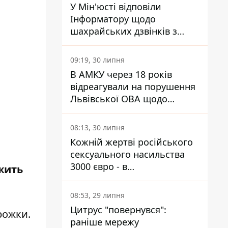
У Мін'юсті відповіли
Інформатору щодо
шахрайських дзвінків з
камери Сумського СІЗО так,
що ніхто нічого не зрозумів
09:19, 30 липня
В АМКУ через 18 років
відреагували на порушення
Львівської ОВА щодо
харчування у закладах
освіти
08:13, 30 липня
Кожній жертві російського
сексуального насильства
3000 євро - в
жить
Мінсоцполітики пояснили
Інформатору, звідки на це
08:53, 29 липня
гроші
Цитрус "повернувся":
рожки.
раніше мережу