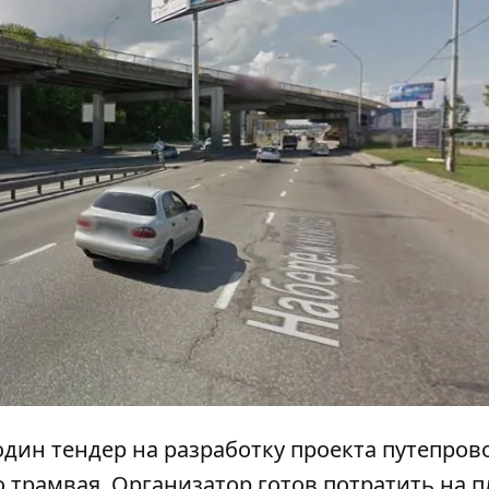
 один
тендер на разработку проекта путепров
о трамвая. Организатор готов потратить на 