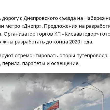
 дорогу с Днепровского съезда на Набережн
ии метро «Днепр».
Предложения на разработ
. Организатор торгов КП «Киевавтодор» гот
олжны разработать до конца 2020 года.
ируют отремонтировать опоры путепровода. 
 перила, парапеты и освещение.