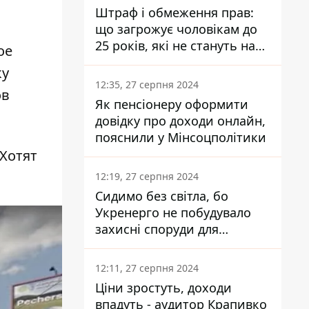
Штраф і обмеження прав:
що загрожує чоловікам до
25 років, які не стануть на
ое
військовий облік
ку
12:35, 27 серпня 2024
ов
Як пенсіонеру оформити
довідку про доходи онлайн,
пояснили у Мінсоцполітики
Хотят
12:19, 27 серпня 2024
Сидимо без світла, бо
Укренерго не побудувало
захисні споруди для
енергетики - нардеп
Кучеренко
12:11, 27 серпня 2024
Ціни зростуть, доходи
впадуть - аудитор Крапивко