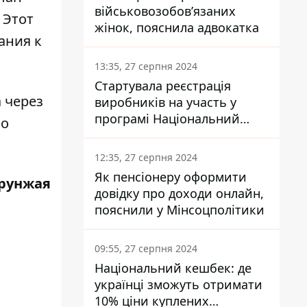
військовозобов’язаних
 Этот
жінок, пояснила адвокатка
ания к
13:35, 27 серпня 2024
Стартувала реєстрація
а через
виробників на участь у
програмі Національний
но
кешбек: як це зробити
через портал Дія
12:35, 27 серпня 2024
Як пенсіонеру оформити
рунжая
довідку про доходи онлайн,
пояснили у Мінсоцполітики
09:55, 27 серпня 2024
Національний кешбек: де
українці зможуть отримати
10% ціни куплених