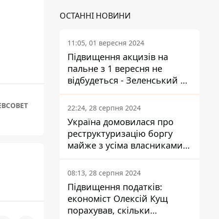
ОСТАННІ НОВИНИ
11:05, 01 вересня 2024
Підвищення акцизів на
пальне з 1 вересня не
відбудеться - Зеленський не
підписав закон
ЕВСОВЕТ
22:24, 28 серпня 2024
Україна домовилася про
реструктуризацію боргу
майже з усіма власниками
єврооблігацій: що це
означає для країни
08:13, 28 серпня 2024
Підвищення податків:
економіст Олексій Кущ
порахував, скільки