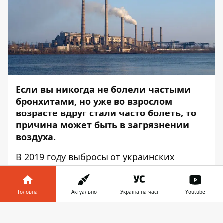
Если вы никогда не болели частыми
бронхитами, но уже во взрослом
возрасте вдруг стали часто болеть, то
причина может быть в загрязнении
воздуха.
В 2019 году выбросы от украинских
угольных электростанций могли привести
к смерти больше 2 тысяч человек в
Украине и больше тысячи жителей
Головна
Актуально
Україна на часі
Youtube
Евросоюза. Об этом сообщил центр
Інформатор у
экологических инициатив
Екодія
со
Завантажити