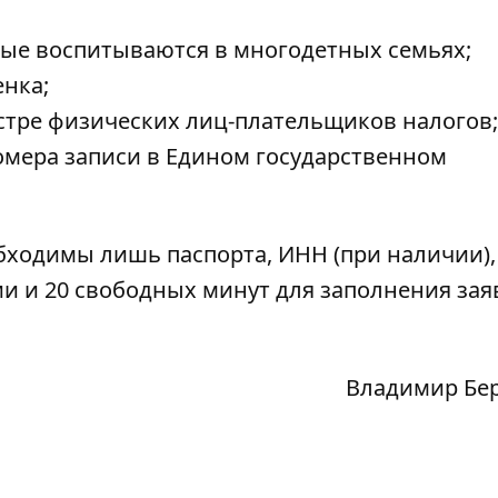
рые воспитываются в многодетных семьях;
нка;
стре физических лиц-плательщиков налогов;
омера записи в Едином государственном
бходимы лишь паспорта, ИНН (при наличии),
и и 20 свободных минут для заполнения за
Владимир Бе