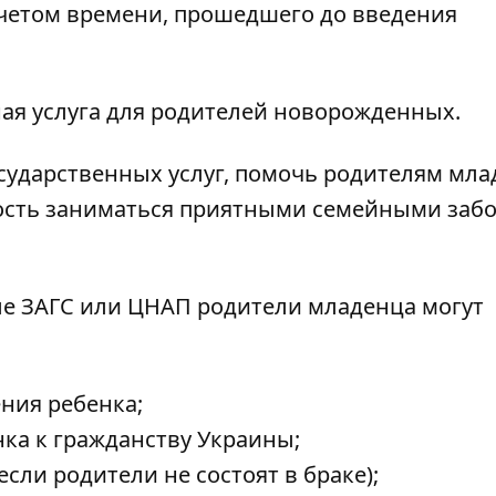
учетом времени, прошедшего до введения
ная услуга для родителей новорожденных.
осударственных услуг, помочь родителям мл
ость заниматься приятными семейными заб
ле ЗАГС или ЦНАП родители младенца могут
ния ребенка;
ка к гражданству Украины;
сли родители не состоят в браке);