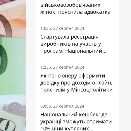
військовозобов’язаних
жінок, пояснила адвокатка
13:35, 27 серпня 2024
Стартувала реєстрація
виробників на участь у
програмі Національний
кешбек: як це зробити
через портал Дія
12:35, 27 серпня 2024
Як пенсіонеру оформити
довідку про доходи онлайн,
пояснили у Мінсоцполітики
09:55, 27 серпня 2024
Національний кешбек: де
українці зможуть отримати
10% ціни куплених