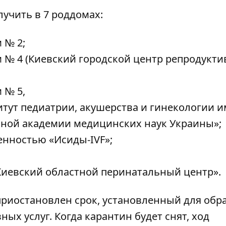
учить в 7 роддомах:
 № 2;
 № 4 (Киевский городской центр репродукти
 № 5,
тут педиатрии, акушерства и гинекологии и
ьной академии медицинских наук Украины»;
енностью «Исиды-IVF»;
Киевский областной перинатальный центр».
приостановлен срок, установленный для об
ых услуг. Когда карантин будет снят, ход