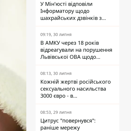
У Мін'юсті відповіли
Інформатору щодо
шахрайських дзвінків з
камери Сумського СІЗО так,
що ніхто нічого не зрозумів
09:19, 30 липня
В АМКУ через 18 років
відреагували на порушення
Львівської ОВА щодо
харчування у закладах
освіти
08:13, 30 липня
Кожній жертві російського
сексуального насильства
3000 євро - в
Мінсоцполітики пояснили
Інформатору, звідки на це
08:53, 29 липня
гроші
Цитрус "повернувся":
раніше мережу