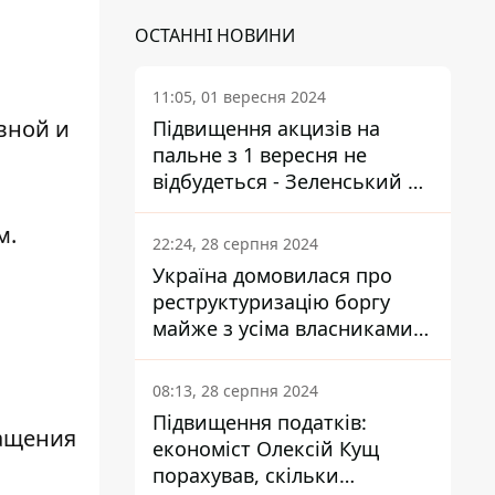
ОСТАННІ НОВИНИ
11:05, 01 вересня 2024
вной и
Підвищення акцизів на
пальне з 1 вересня не
відбудеться - Зеленський не
підписав закон
м.
22:24, 28 серпня 2024
Україна домовилася про
реструктуризацію боргу
майже з усіма власниками
єврооблігацій: що це
означає для країни
08:13, 28 серпня 2024
Підвищення податків:
ращения
економіст Олексій Кущ
порахував, скільки