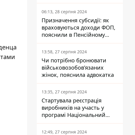
заплатить кожен українець
06:13, 28 серпня 2024
Призначення субсидії: як
враховуються доходи ФОП,
пояснили в Пенсійному
фонді
аденца
13:58, 27 серпня 2024
отами
Чи потрібно бронювати
військовозобов’язаних
жінок, пояснила адвокатка
13:35, 27 серпня 2024
Стартувала реєстрація
виробників на участь у
програмі Національний
кешбек: як це зробити
через портал Дія
12:49, 27 серпня 2024