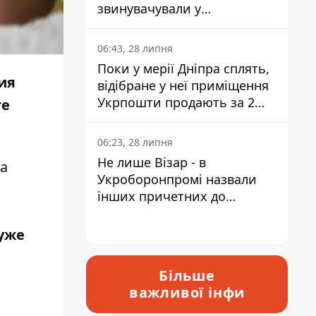
звинувачували у
контрабанді техніки та
ухиленні від сплати
06:43, 28 липня
податків
Поки у мерії Дніпра сплять,
ия
відібране у неї приміщення
Укрпошти продають за 2
те
мільйони
06:23, 28 липня
Не лише Візар - в
а
Укроборонпромі назвали
інших причетних до
катастрофи у Вишневому -
відповідь Інформатору
уже
Більше
важливої інфи