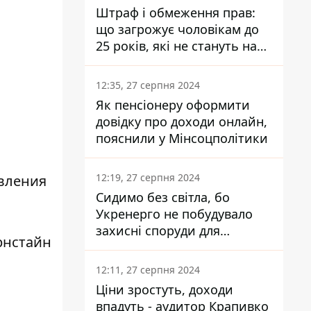
Штраф і обмеження прав:
що загрожує чоловікам до
25 років, які не стануть на
військовий облік
12:35, 27 серпня 2024
Як пенсіонеру оформити
довідку про доходи онлайн,
пояснили у Мінсоцполітики
12:19, 27 серпня 2024
явления
Сидимо без світла, бо
Укренерго не побудувало
захисні споруди для
рнстайн
енергетики - нардеп
Кучеренко
12:11, 27 серпня 2024
Ціни зростуть, доходи
впадуть - аудитор Крапивко