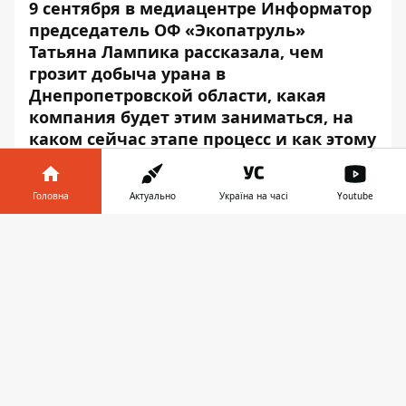
9 сентября в
медиацентре Информатор
председатель ОФ «Экопатруль»
Татьяна Лампика рассказала, чем
грозит добыча урана в
Днепропетровской области, какая
компания будет этим заниматься, на
каком сейчас этапе процесс и как этому
можно противостоять.
Головна
Актуально
Україна на часі
Youtube
Інформатор у
Завантажити
телефоні
👉
Play