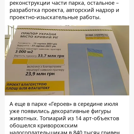
реконструкции части парка, остальное –
разработка
проекта,
авторский надзор
и
проектно-изыскательные
работы.
А еще в парке «Героев» в середине июля
уже
появились декоративные фигуры
животных
. Топиарий из 14 арт-объектов
обошелся криворожским
налогоплательщикам в
840 тысяч гривен
.