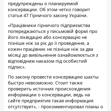
предупреждены о планируемой
консервации. Об этом четко говорит
статья 47 Гірничого закону України
.
«Працівники гірничого підприємства
попереджаються у письмовій формі про
його ліквідацію або консервацію не
пізніше ніж за рік до її проведення, а
кожен працівник не пізніше ніж за два
місяці до вивільнення ознайомлюється з
відповідним наказом під особистий
підпис».
По закону провести консервацию шахты
быстро невозможно. Стоит также
проверить источник происхождения
информации о консервации, ведь на
сайте предприятия такая информация
отсутствует», - прокомментировал планы о