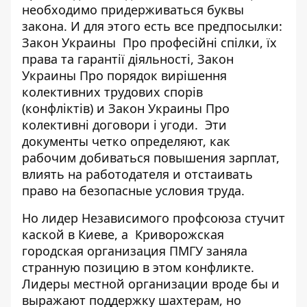
необходимо придерживаться буквы
закона. И для этого есть все предпосылки:
Закон Украины
Про професійні спілки, їх
права та гарантії діяльності
, Закон
Украины
Про порядок вирішення
колективних трудових спорів
(конфліктів)
и Закон Украины
Про
колективні договори і угоди
. Эти
документы четко определяют, как
рабочим добиваться повышения зарплат,
влиять на работодателя и отстаивать
право на безопасные условия труда.
Но лидер Независимого профсоюза стучит
каской в Киеве, а Криворожская
городская организация ПМГУ заняла
странную позицию в этом конфликте.
Лидеры местной организации вроде бы и
выражают поддержку шахтерам, но