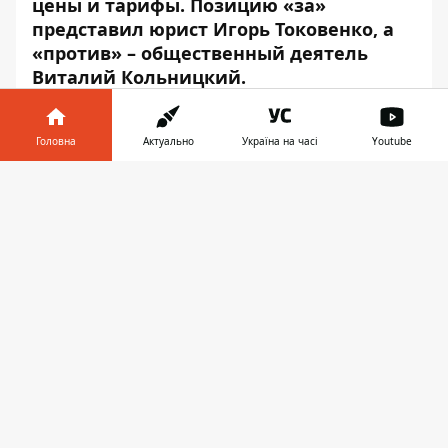
цены и тарифы. Позицию «за»
представил юрист Игорь Токовенко, а
«против» – общественный деятель
Виталий Кольницкий.
Головна
Актуально
Україна на часі
Youtube
Інформатор у
Завантажити
телефоні
👉
Play
«За здоровое регулирование»
«Я выступаю за здоровое государственное
регулирование цен и тарифов, в первую
очередь, в тех сферах, которые