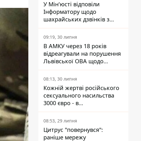
У Мін'юсті відповіли
Інформатору щодо
шахрайських дзвінків з
камери Сумського СІЗО так,
що ніхто нічого не зрозумів
09:19, 30 липня
В АМКУ через 18 років
відреагували на порушення
Львівської ОВА щодо
харчування у закладах
освіти
08:13, 30 липня
Кожній жертві російського
сексуального насильства
3000 євро - в
Мінсоцполітики пояснили
Інформатору, звідки на це
08:53, 29 липня
гроші
Цитрус "повернувся":
раніше мережу