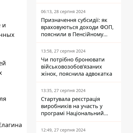
заплатить кожен українець
06:13, 28 серпня 2024
Призначення субсидії: як
 и
враховуються доходи ФОП,
пояснили в Пенсійному
енных
фонді
13:58, 27 серпня 2024
Чи потрібно бронювати
ей
військовозобов’язаних
х
жінок, пояснила адвокатка
13:35, 27 серпня 2024
ля
Стартувала реєстрація
виробників на участь у
програмі Національний
кешбек: як це зробити
Елагина
через портал Дія
12:49, 27 серпня 2024