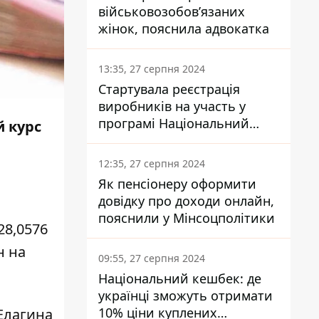
військовозобов’язаних
жінок, пояснила адвокатка
13:35, 27 серпня 2024
Стартувала реєстрація
виробників на участь у
програмі Національний
й курс
кешбек: як це зробити
через портал Дія
12:35, 27 серпня 2024
Як пенсіонеру оформити
довідку про доходи онлайн,
пояснили у Мінсоцполітики
28,0576
н на
09:55, 27 серпня 2024
Національний кешбек: де
українці зможуть отримати
10% ціни куплених
Елагина