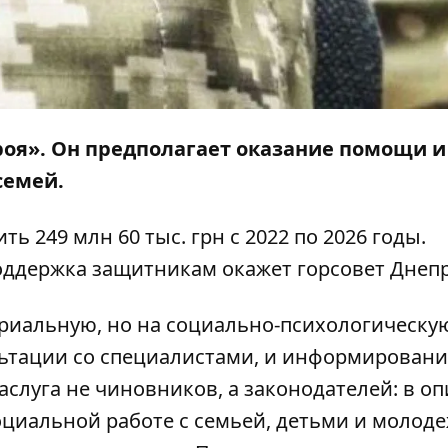
роя
»
. Он предполагает оказание помощи и
семей.
ь 249 млн 60 тыс. грн с 2022 по 2026 годы.
оддержка защитникам окажет горсовет Днепр
риальную, но на социально-психологическу
ьтации со специалистами, и информировани
аслуга не чиновников, а законодателей: в о
оциальной работе с семьей, детьми и молод