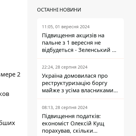
ОСТАННІ НОВИНИ
11:05, 01 вересня 2024
Підвищення акцизів на
пальне з 1 вересня не
відбудеться - Зеленський не
підписав закон
22:24, 28 серпня 2024
змере 2
Україна домовилася про
реструктуризацію боргу
майже з усіма власниками
ков
єврооблігацій: що це
означає для країни
08:13, 28 серпня 2024
Підвищення податків:
ибших
економіст Олексій Кущ
порахував, скільки