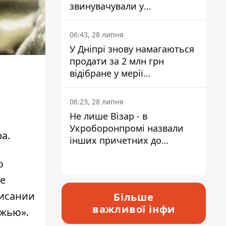
звинувачували у
контрабанді техніки та
ухиленні від сплати
06:43, 28 липня
податків
У Дніпрі знову намагаються
продати за 2 млн грн
відібране у мерії
приміщення Укрпошти
06:23, 28 липня
Не лише Візар - в
Укроборонпромі назвали
а.
інших причетних до
катастрофи у Вишневому -
ю
відповідь Інформатору
е
писании
Більше
важливої інфи
ежью».