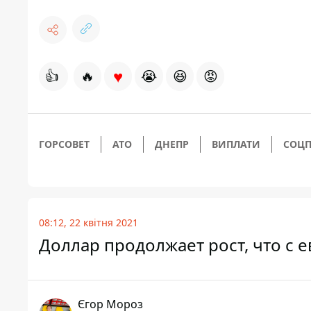
♥
👍
🔥
😭
😆
😡
ГОРСОВЕТ
АТО
ДНЕПР
ВИПЛАТИ
СОЦ
08:12, 22 квітня 2021
Доллар продолжает рост, что с е
Єгор Мороз