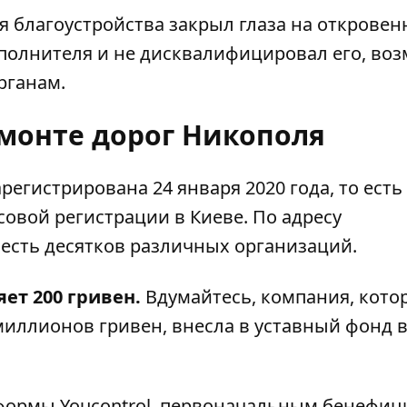
 благоустройства закрыл глаза на откровен
олнителя и не дисквалифицировал его, воз
рганам.
емонте дорог Никополя
регистрирована 24 января 2020 года, то есть 
совой регистрации в Киеве. По адресу
есть десятков
различных организаций.
ет 200 гривен.
Вдумайтесь, компания, кото
миллионов гривен, внесла в уставный фонд в
ормы Youcontrol
, первоначальным бенефиц