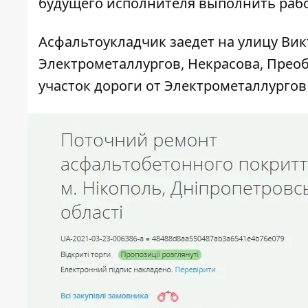
будущего исполнителя выполнить рабо
Асфальтоукладчик заедет на улицу Вик
Электрометаллургов, Некрасова, Прео
участок дороги от Электрометаллургов