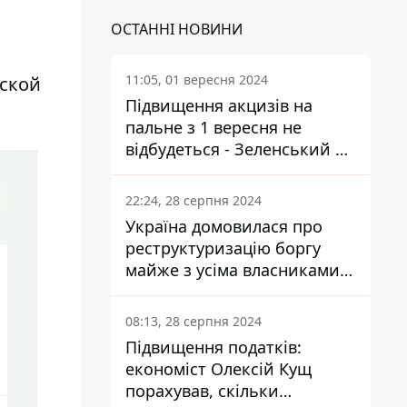
ОСТАННІ НОВИНИ
11:05, 01 вересня 2024
нской
Підвищення акцизів на
пальне з 1 вересня не
відбудеться - Зеленський не
підписав закон
22:24, 28 серпня 2024
Україна домовилася про
реструктуризацію боргу
майже з усіма власниками
єврооблігацій: що це
означає для країни
08:13, 28 серпня 2024
Підвищення податків:
економіст Олексій Кущ
порахував, скільки