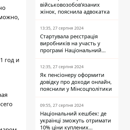
військовозобов’язаних
но
жінок, пояснила адвокатка
можно,
13:35, 27 серпня 2024
Стартувала реєстрація
виробників на участь у
програмі Національний
кешбек: як це зробити
1 год и
через портал Дія
12:35, 27 серпня 2024
Як пенсіонеру оформити
довідку про доходи онлайн,
пояснили у Мінсоцполітики
рая
сего
09:55, 27 серпня 2024
Національний кешбек: де
українці зможуть отримати
10% ціни куплених
иаром