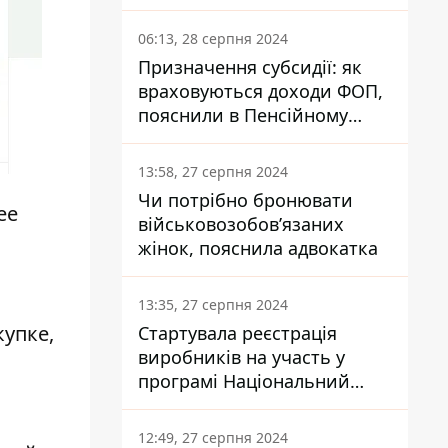
заплатить кожен українець
06:13, 28 серпня 2024
Призначення субсидії: як
враховуються доходи ФОП,
пояснили в Пенсійному
фонді
13:58, 27 серпня 2024
Чи потрібно бронювати
ее
військовозобов’язаних
жінок, пояснила адвокатка
13:35, 27 серпня 2024
купке,
Стартувала реєстрація
виробників на участь у
програмі Національний
кешбек: як це зробити
через портал Дія
12:49, 27 серпня 2024