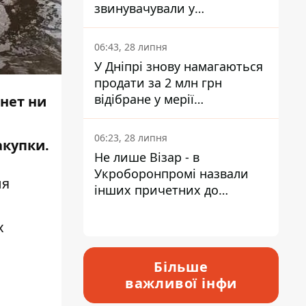
звинувачували у
контрабанді техніки та
ухиленні від сплати
06:43, 28 липня
податків
У Дніпрі знову намагаються
продати за 2 млн грн
відібране у мерії
нет ни
приміщення Укрпошти
06:23, 28 липня
акупки.
Не лише Візар - в
Укроборонпромі назвали
ля
інших причетних до
катастрофи у Вишневому -
відповідь Інформатору
х
Більше
важливої інфи