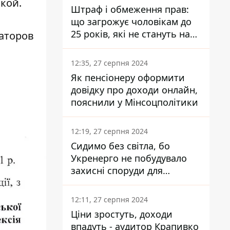
кой.
Штраф і обмеження прав:
що загрожує чоловікам до
25 років, які не стануть на
ваторов
військовий облік
12:35, 27 серпня 2024
Як пенсіонеру оформити
довідку про доходи онлайн,
пояснили у Мінсоцполітики
12:19, 27 серпня 2024
Сидимо без світла, бо
Укренерго не побудувало
захисні споруди для
енергетики - нардеп
Кучеренко
12:11, 27 серпня 2024
Ціни зростуть, доходи
впадуть - аудитор Крапивко