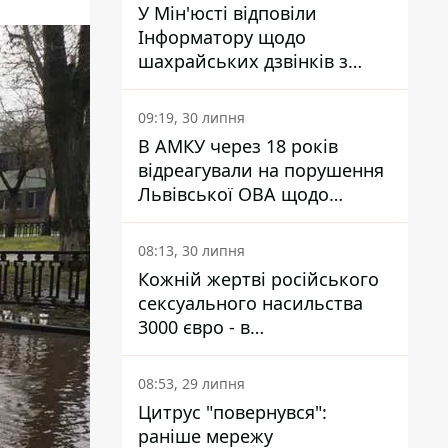
У Мін'юсті відповіли
Інформатору щодо
шахрайських дзвінків з
камери Сумського СІЗО так,
що ніхто нічого не зрозумів
09:19, 30 липня
В АМКУ через 18 років
відреагували на порушення
Львівської ОВА щодо
харчування у закладах
освіти
08:13, 30 липня
Кожній жертві російського
сексуального насильства
3000 євро - в
Мінсоцполітики пояснили
Інформатору, звідки на це
08:53, 29 липня
гроші
Цитрус "повернувся":
раніше мережу