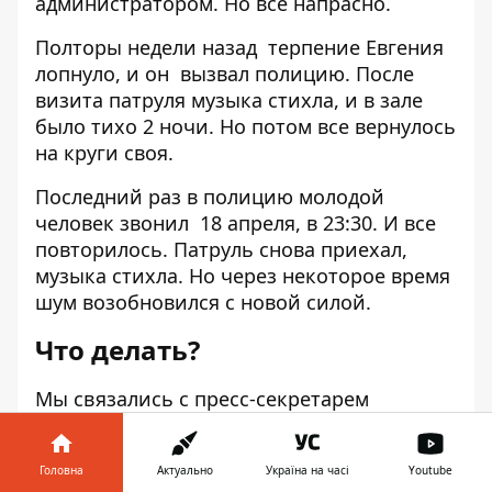
администратором. Но все напрасно.
Полторы недели назад терпение Евгения
лопнуло, и он вызвал полицию. После
визита патруля музыка стихла, и в зале
было тихо 2 ночи. Но потом все вернулось
на круги своя.
Последний раз в полицию молодой
человек звонил 18 апреля, в 23:30. И все
повторилось. Патруль снова приехал,
музыка стихла. Но через некоторое время
шум возобновился с новой силой.
Что делать?
Мы связались с пресс-секретарем
патрульной полиции Днепра Юлией
Курочкиной и спросили у нее, как должен
Головна
Актуально
Україна на часі
Youtube
был в такой ситуации действовать