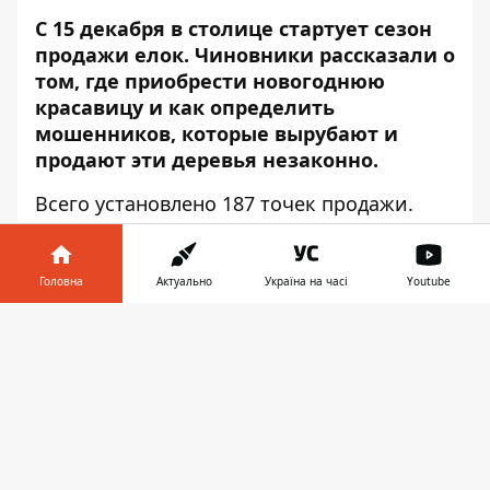
С 15 декабря в столице стартует сезон
продажи елок. Чиновники рассказали о
том, где приобрести новогоднюю
красавицу и как определить
мошенников, которые вырубают и
продают эти деревья незаконно.
Всего установлено 187 точек продажи.
Муниципалы ведут с предпринимателями
переговоры касаемо открытия еще 48
локаций. Об этом сообщает
Информатор
Головна
Актуально
Україна на часі
Youtube
Деньги
со ссылкой на пресс-службу
Інформатор у
Киевского городского совета
.
Завантажити
телефоні
👉
Ярмарки с елками и елочными
украшениями будут работать с 15 по 31
декабря. В Департаменте
промышленности и развития
предприятия рассказали, что цена