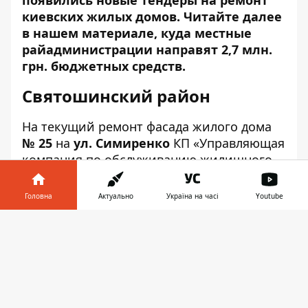
появились новые тендеры на ремонт
киевских жилых домов. Читайте далее
в нашем материале, куда местные
райадминистрации направят 2,7 млн.
грн. бюджетных средств.
Святошинский район
На текущий
ремонт
фасада жилого дома
№ 25
на
ул. Симиренко
КП «Управляющая
компания по обслуживанию жилищного
фонда Святошинского района» выделит
31 150 грн. Исполнитель должен будет
Головна
Актуально
Україна на часі
Youtube
выполнить работы до 31 августа 2019 г.
Інформатор у
Завантажити
Текущий ремонт внутридомового
телефоні
👉
трубопровода водоотведения обойдется
местной администрации в 399 382 грн. В
домах проложат новые трубопроводы
канализации из полиэтиленовых труб,