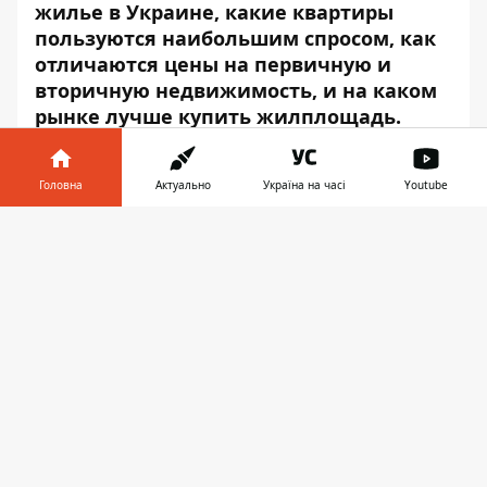
жилье в Украине, какие квартиры
пользуются наибольшим спросом, как
отличаются цены на первичную и
вторичную недвижимость, и на каком
рынке лучше купить жилплощадь.
Головна
Актуально
Україна на часі
Youtube
Інформатор у
Завантажити
телефоні
👉
Play
Как изменились цены на
жилье в Украине за
последний год