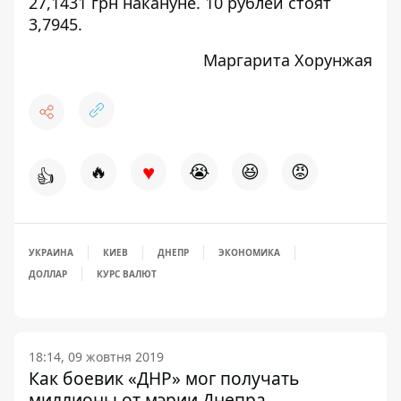
27,1431 грн накануне. 10 рублей стоят
3,7945.
Маргарита Хорунжая
♥
🔥
😭
😆
😡
👍
УКРАИНА
КИЕВ
ДНЕПР
ЭКОНОМИКА
ДОЛЛАР
КУРС ВАЛЮТ
18:14, 09 жовтня 2019
Как боевик «ДНР» мог получать
миллионы от мэрии Днепра