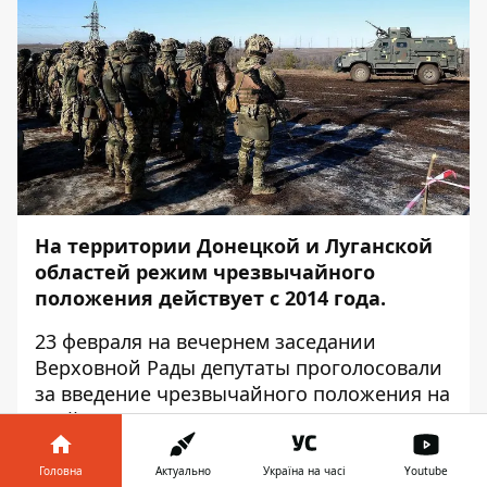
На территории Донецкой и Луганской
областей режим чрезвычайного
положения действует с 2014 года.
23 февраля на вечернем заседании
Верховной Рады депутаты проголосовали
за введение
чрезвычайного положения
на
всей территории Украины, кроме
Донецкой и Луганской областей.
Поддержали законопроект 335 народных
Головна
Актуально
Україна на часі
Youtube