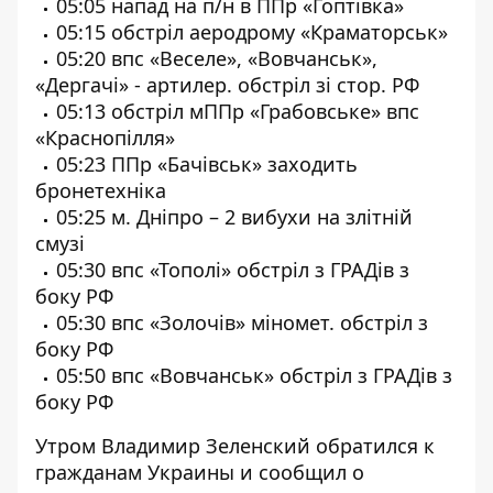
05:05 напад на п/н в ППр «Гоптівка»
05:15 обстріл аеродрому «Краматорськ»
05:20 впс «Веселе», «Вовчанськ»,
«Дергачі» - артилер. обстріл зі стор. РФ
05:13 обстріл мППр «Грабовське» впс
«Краснопілля»
05:23 ППр «Бачівськ» заходить
бронетехніка
05:25 м. Дніпро – 2 вибухи на злітній
смузі
05:30 впс «Тополі» обстріл з ГРАДів з
боку РФ
05:30 впс «Золочів» міномет. обстріл з
боку РФ
05:50 впс «Вовчанськ» обстріл з ГРАДів з
боку РФ
Утром Владимир Зеленский обратился к
гражданам Украины и сообщил о