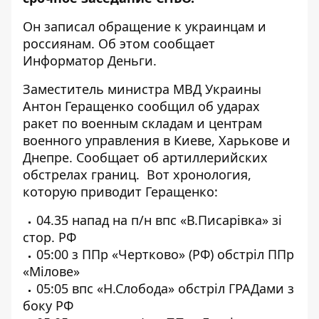
Он записал обращение к украинцам и
россиянам. Об этом сообщает
Информатор Деньги.
Заместитель министра МВД Украины
Антон Геращенко сообщил об ударах
ракет по военным складам и центрам
военного управления в Киеве, Харькове и
Днепре. Сообщает об артиллерийских
обстрелах границ. Вот хронология,
которую приводит Геращенко:
04.35 напад на п/н впс «В.Писарівка» зі
стор. РФ
05:00 з ППр «Чертково» (РФ) обстріл ППр
«Мілове»
05:05 впс «Н.Слобода» обстріл ГРАДами з
боку РФ