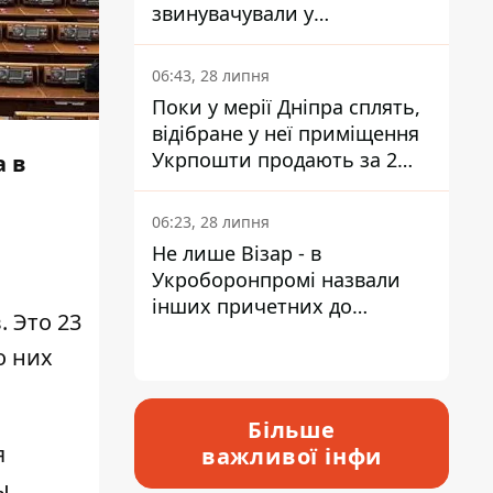
звинувачували у
контрабанді техніки та
ухиленні від сплати
06:43, 28 липня
податків
Поки у мерії Дніпра сплять,
відібране у неї приміщення
Укрпошти продають за 2
а в
мільйони
06:23, 28 липня
Не лише Візар - в
Укроборонпромі назвали
інших причетних до
 Это 23
катастрофи у Вишневому -
о них
відповідь Інформатору
Більше
я
важливої інфи
ы,