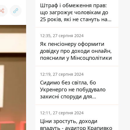
Штраф і обмеження прав:
що загрожує чоловікам до
25 років, які не стануть на
військовий облік
12:35, 27 серпня 2024
Як пенсіонеру оформити
довідку про доходи онлайн,
пояснили у Мінсоцполітики
12:19, 27 серпня 2024
Сидимо без світла, бо
Укренерго не побудувало
захисні споруди для
енергетики - нардеп
Кучеренко
12:11, 27 серпня 2024
Ціни зростуть, доходи
впадуть - аудитор Крапивко