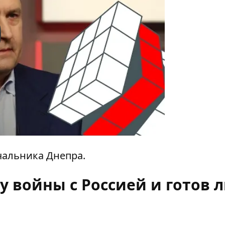
y
чальника Днепра.
у войны с Россией и готов 