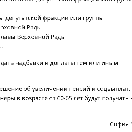
вы депутатской фракции или группы
ерховной Рады
 главы Верховной Рады
ы.
дать надбавки и доплаты тем или иным
решение об
увеличении пенсий и соцвыплат
:
еры в возрасте от 60-65 лет будут получать 
София 