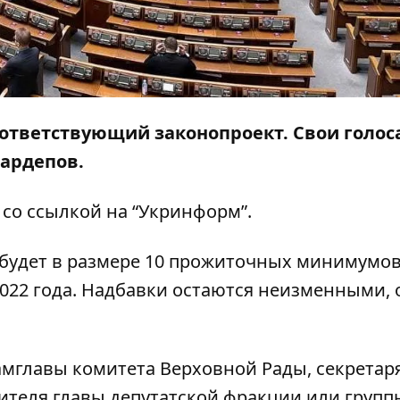
ответствующий законопроект. Свои голос
ардепов.
со ссылкой на
“Укринформ”
.
будет в размере 10 прожиточных минимумов.
2022 года. Надбавки остаются неизменными, 
замглавы комитета Верховной Рады, секретар
тителя главы депутатской фракции или групп