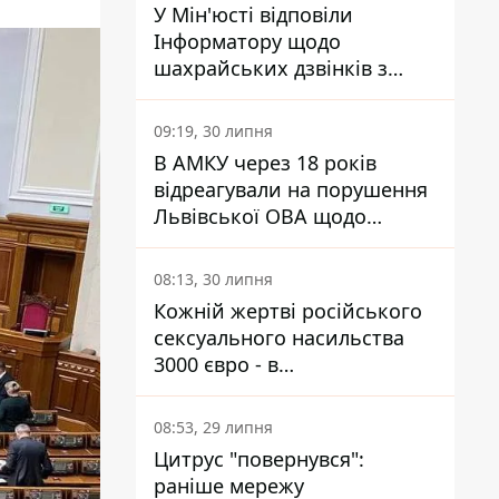
У Мін'юсті відповіли
Інформатору щодо
шахрайських дзвінків з
камери Сумського СІЗО так,
що ніхто нічого не зрозумів
09:19, 30 липня
В АМКУ через 18 років
відреагували на порушення
Львівської ОВА щодо
харчування у закладах
освіти
08:13, 30 липня
Кожній жертві російського
сексуального насильства
3000 євро - в
Мінсоцполітики пояснили
Інформатору, звідки на це
08:53, 29 липня
гроші
Цитрус "повернувся":
раніше мережу