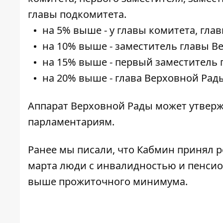
главы подкомитета.
на 5% выше - у главы комитета, гла
на 10% выше - заместитель главы В
на 15% выше - первый заместитель
на 20% выше - глава Верховной Рад
Аппарат Верховной Рады может утверж
парламентариям.
Ранее мы писали, что Кабмин принял 
марта люди с инвалидностью и пенсион
выше прожиточного минимума.