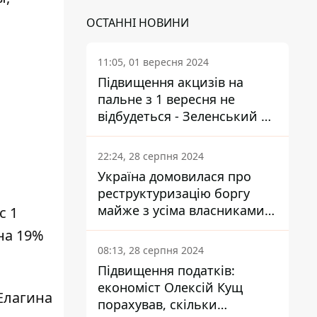
ОСТАННІ НОВИНИ
11:05, 01 вересня 2024
Підвищення акцизів на
пальне з 1 вересня не
відбудеться - Зеленський не
підписав закон
22:24, 28 серпня 2024
Україна домовилася про
реструктуризацію боргу
майже з усіма власниками
 с 1
єврооблігацій: що це
на 19%
означає для країни
08:13, 28 серпня 2024
Підвищення податків:
економіст Олексій Кущ
Елагина
порахував, скільки