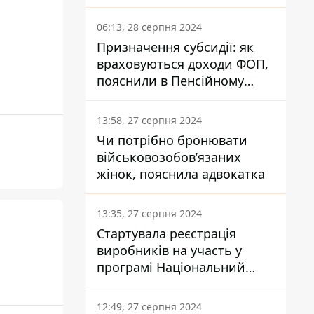
заплатить кожен українець
06:13, 28 серпня 2024
Призначення субсидії: як
враховуються доходи ФОП,
пояснили в Пенсійному
фонді
13:58, 27 серпня 2024
Чи потрібно бронювати
військовозобов’язаних
жінок, пояснила адвокатка
13:35, 27 серпня 2024
Стартувала реєстрація
виробників на участь у
програмі Національний
кешбек: як це зробити
через портал Дія
12:49, 27 серпня 2024