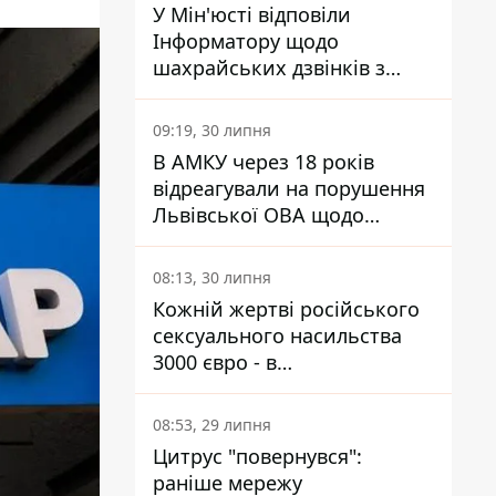
У Мін'юсті відповіли
Інформатору щодо
шахрайських дзвінків з
камери Сумського СІЗО так,
що ніхто нічого не зрозумів
09:19, 30 липня
В АМКУ через 18 років
відреагували на порушення
Львівської ОВА щодо
харчування у закладах
освіти
08:13, 30 липня
Кожній жертві російського
сексуального насильства
3000 євро - в
Мінсоцполітики пояснили
Інформатору, звідки на це
08:53, 29 липня
гроші
Цитрус "повернувся":
раніше мережу