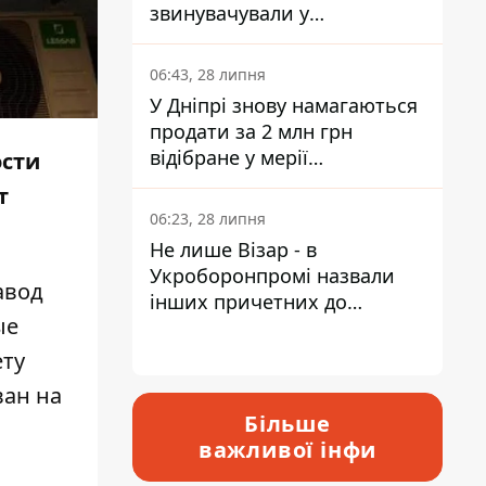
звинувачували у
контрабанді техніки та
ухиленні від сплати
06:43, 28 липня
податків
У Дніпрі знову намагаються
продати за 2 млн грн
відібране у мерії
ости
приміщення Укрпошти
т
06:23, 28 липня
Не лише Візар - в
Укроборонпромі назвали
авод
інших причетних до
ые
катастрофи у Вишневому -
відповідь Інформатору
ету
ван на
Більше
важливої інфи