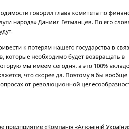
бходимости
говорил
глава комитета по финан
луги народа» Даниил Гетманцев. По его слов
удут.
ивести к потерям нашего государства в связ
, которые необходимо будет возвращать в
оторую мы имеем сегодня, а это 100% вкладо
кажется, что скорее да. Поэтому я бы вообще
вопросах от революционной целесообразност
е предприятие «Компанія «Алюміній України