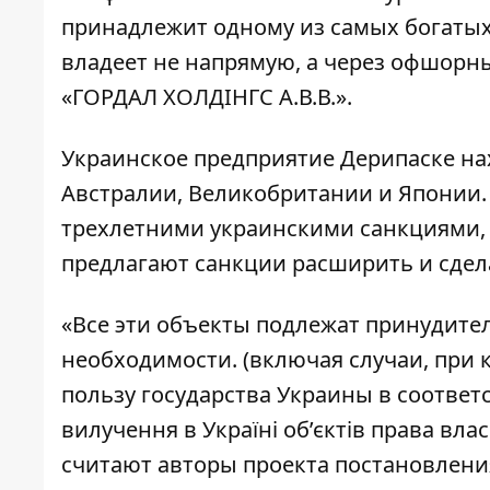
принадлежит одному из самых богатых
владеет не напрямую, а через офшорн
«ГОРДАЛ ХОЛДІНГС А.В.В.».
Украинское предприятие Дерипаске на
Австралии, Великобритании и Японии. 
трехлетними украинскими санкциями, н
предлагают санкции расширить и сдел
«Все эти объекты подлежат принудит
необходимости. (включая случаи, при 
пользу государства Украины в соответ
вилучення в Україні об’єктів права власн
считают авторы проекта постановлени