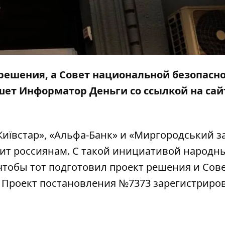
решения, а Совет национальной безопасн
ишет
Информатор Деньги
со ссылкой на сай
иївстар», «Альфа-Банк» и «Миргородський з
ит россиянам. С такой инициативой народн
 чтобы тот подготовил проект решения и Сов
. Проект постановления №
7373
зарегистриро