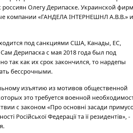
 россиян Олегу Дерипаске. Украинской фир
ые компании «ГАНДЕЛА ІНТЕРНЕШНЛ А.В.В.» 
ходится под санкциями США, Канады, ЕС,
Сам Дерипаска с мая 2018 года был под
о так как их срок закончился, то нардепы
ать бессрочными.
ельному изъятию из мотивов общественной
которых это требуется военной необходимос
ствии с законом «Про основні засади примус
ості Російської Федерації та її резидентів», -
я.