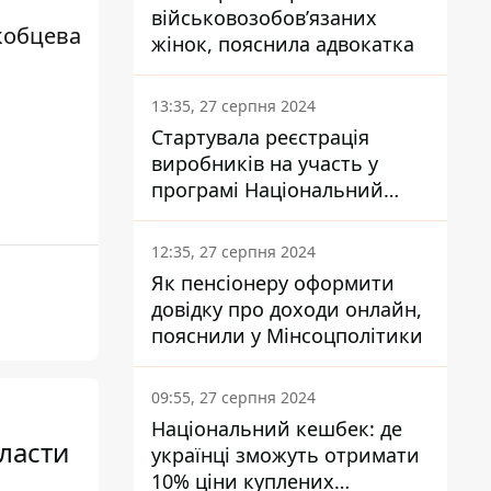
військовозобов’язаних
кобцева
жінок, пояснила адвокатка
13:35, 27 серпня 2024
Стартувала реєстрація
виробників на участь у
програмі Національний
кешбек: як це зробити
через портал Дія
12:35, 27 серпня 2024
Як пенсіонеру оформити
довідку про доходи онлайн,
пояснили у Мінсоцполітики
09:55, 27 серпня 2024
Національний кешбек: де
ласти
українці зможуть отримати
10% ціни куплених