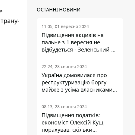
ОСТАННІ НОВИНИ
е
трану-
11:05, 01 вересня 2024
Підвищення акцизів на
пальне з 1 вересня не
відбудеться - Зеленський не
підписав закон
22:24, 28 серпня 2024
Україна домовилася про
реструктуризацію боргу
майже з усіма власниками
єврооблігацій: що це
означає для країни
08:13, 28 серпня 2024
Підвищення податків:
економіст Олексій Кущ
порахував, скільки