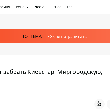
олиця
Регіони
Досьє
Бізнес
Гра
ТОПТЕМА:
Як не потрапити на
т забрать Киевстар, Миргородскую,
👍