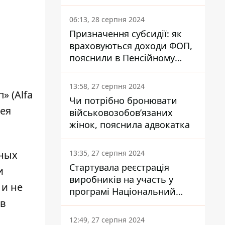
заплатить кожен українець
06:13, 28 серпня 2024
Призначення субсидії: як
враховуються доходи ФОП,
пояснили в Пенсійному
фонді
13:58, 27 серпня 2024
» (Alfa
Чи потрібно бронювати
сея
військовозобов’язаних
жінок, пояснила адвокатка
13:35, 27 серпня 2024
нных
Стартувала реєстрація
и
виробників на участь у
и не
програмі Національний
 в
кешбек: як це зробити
через портал Дія
12:49, 27 серпня 2024