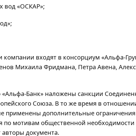
 вод «ОСКАР»;
од»;
 компании входят в консорциум «Альфа-Груп
менов Михаила Фридмана, Петра Авена, Алек
о «Альфа-Банк» наложены санкции Соедине
опейского Союза. В то же время в отношени
не применены дополнительные ограничения 
я по мотивам общественной необходимости
т авторы документа.