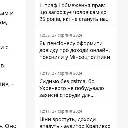
Штраф і обмеження прав:
що загрожує чоловікам до
сам и
25 років, які не стануть на
ам,
військовий облік
12:35, 27 серпня 2024
Як пенсіонеру оформити
и с
довідку про доходи онлайн,
пояснили у Мінсоцполітики
в.
12:19, 27 серпня 2024
Сидимо без світла, бо
и», –
Укренерго не побудувало
захисні споруди для
енергетики - нардеп
Кучеренко
12:11, 27 серпня 2024
Ціни зростуть, доходи
». Оно
впадуть - аудитор Крапивко