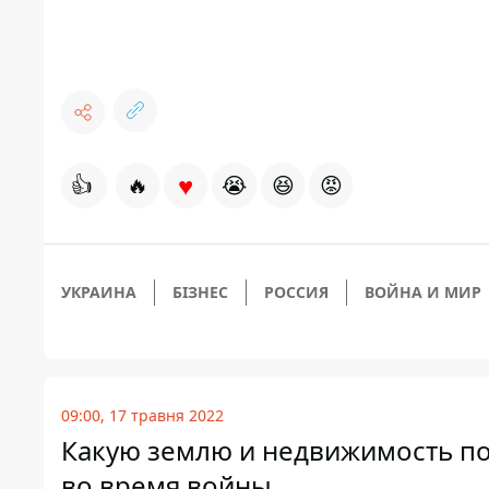
♥
👍
🔥
😭
😆
😡
УКРАИНА
БІЗНЕС
РОССИЯ
ВОЙНА И МИР
09:00, 17 травня 2022
Какую землю и недвижимость по
во время войны