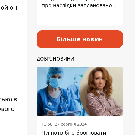
про наслідки запланованого
мой он
підвищення податків
и
Більше новин
ДОБРІ НОВИНИ
тью) в
ового
13:58, 27 серпня 2024
Чи потрібно бронювати