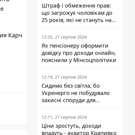
Штраф і обмеження прав:
ые
що загрожує чоловікам до
25 років, які не стануть на
військовий облік
ия Карч
12:35, 27 серпня 2024
Як пенсіонеру оформити
довідку про доходи онлайн,
пояснили у Мінсоцполітики
12:19, 27 серпня 2024
Сидимо без світла, бо
Укренерго не побудувало
захисні споруди для
енергетики - нардеп
Кучеренко
12:11, 27 серпня 2024
Ціни зростуть, доходи
впадуть - аудитор Крапивко