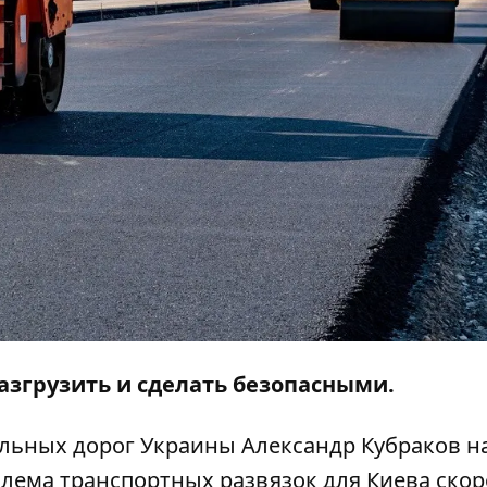
разгрузить и сделать безопасными.
ильных дорог Украины Александр Кубраков н
блема транспортных развязок для Киева скор