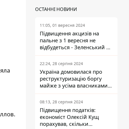
ОСТАННІ НОВИНИ
11:05, 01 вересня 2024
Підвищення акцизів на
пальне з 1 вересня не
відбудеться - Зеленський не
підписав закон
22:24, 28 серпня 2024
няла
Україна домовилася про
реструктуризацію боргу
майже з усіма власниками
єврооблігацій: що це
означає для країни
08:13, 28 серпня 2024
Підвищення податків:
ллов.
економіст Олексій Кущ
порахував, скільки