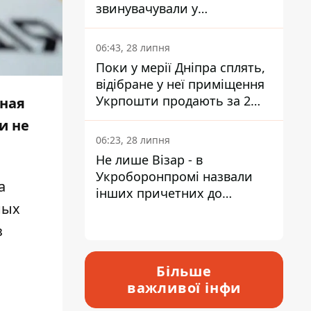
звинувачували у
контрабанді техніки та
ухиленні від сплати
06:43, 28 липня
податків
Поки у мерії Дніпра сплять,
відібране у неї приміщення
Укрпошти продають за 2
нная
мільйони
и не
06:23, 28 липня
Не лише Візар - в
Укроборонпромі назвали
а
інших причетних до
ных
катастрофи у Вишневому -
відповідь Інформатору
з
Більше
важливої інфи