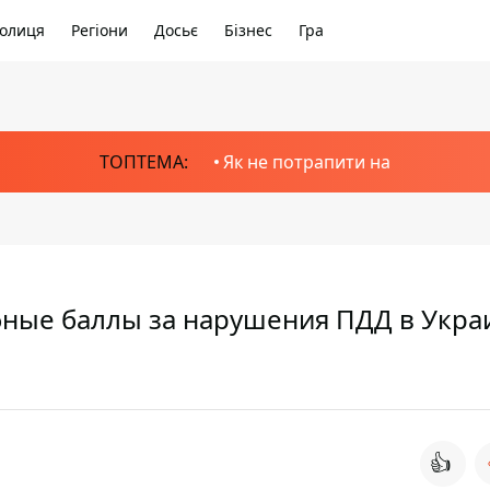
олиця
Регіони
Досьє
Бізнес
Гра
ТОПТЕМА:
Як не потрапити на
ные баллы за нарушения ПДД в Укра
👍