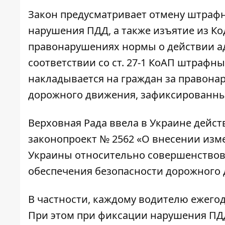
Закон предусматривает отмену штраф
нарушения ПДД, а также изъятие из К
правонарушениях нормы о действии а
соответствии со ст. 27-1 КоАП штрафн
накладывается на граждан за правона
дорожного движения, зафиксированны
Верховная Рада ввела в Украине дейст
законопроект № 2562 «О внесении изм
Украины относительно совершенствов
обеспечения безопасности дорожного 
В частности, каждому водителю ежего
При этом при фиксации нарушения ПД