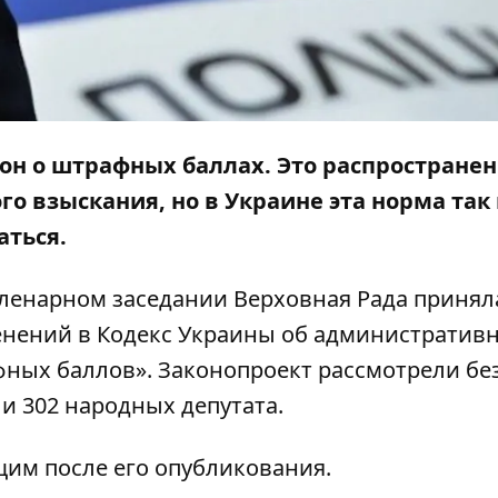
акон о штрафных баллах. Это распростране
 взыскания, но в Украине эта норма так 
аться.
пленарном заседании Верховная Рада принял
нений в Кодекс Украины об административ
ных баллов». Законопроект рассмотрели бе
и 302 народных депутата.
ющим после его опубликования.