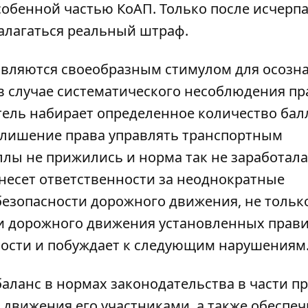
обенной частью КоАП. Только после исчерп
алагаться реальный штраф.
являются своеобразным стимулом для осозн
в случае систематического несоблюдения пр
ель набирает определенное количество балл
и лишение права управлять транспортным
лы не прижились и норма так не заработала
 несет ответственности за неоднократные
безопасности дорожного движения, не тольк
и дорожного движения установленных прави
нности и побуждает к следующим нарушениям
аланс в нормах законодательства в части п
движения его участниками, а также обеспеч