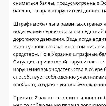
сниматься баллы, предусмотренные Ос
баллов, на правонарушителя должен н
Штрафные баллы в развитых странах 
водителями серьезности последствий 
дорожного движения. Ведь когда водит
ждет суровое наказание, в том числе 
средством. Но в Украине штрафные бал
Ситуация, при которой нарушитель не
нарушения законодательства в сфере 
способствует соблюдению участникам
наоборот, создает чувство безнаказа
Принятый закон позволит выровнять б
мер по соблюдению правил дорожного 