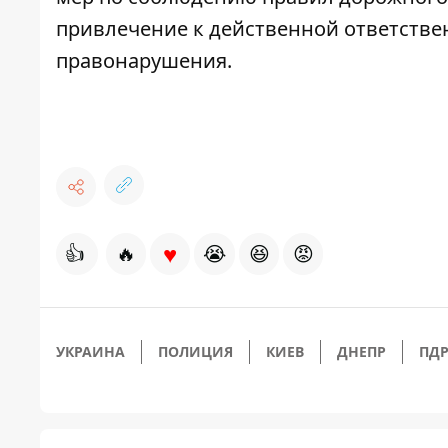
привлечение к действенной ответств
правонарушения.
♥
👍
🔥
😭
😆
😡
УКРАИНА
ПОЛИЦИЯ
КИЕВ
ДНЕПР
ПД