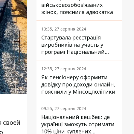
військовозобов’язаних
жінок, пояснила адвокатка
13:35, 27 серпня 2024
Стартувала реєстрація
виробників на участь у
програмі Національний
кешбек: як це зробити
через портал Дія
12:35, 27 серпня 2024
Як пенсіонеру оформити
довідку про доходи онлайн,
пояснили у Мінсоцполітики
09:55, 27 серпня 2024
Національний кешбек: де
а своей
українці зможуть отримати
10% ціни куплених
о