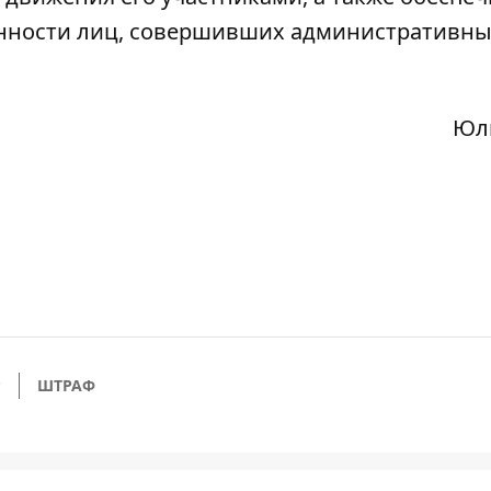
енности лиц, совершивших административн
Юл
Р
ШТРАФ