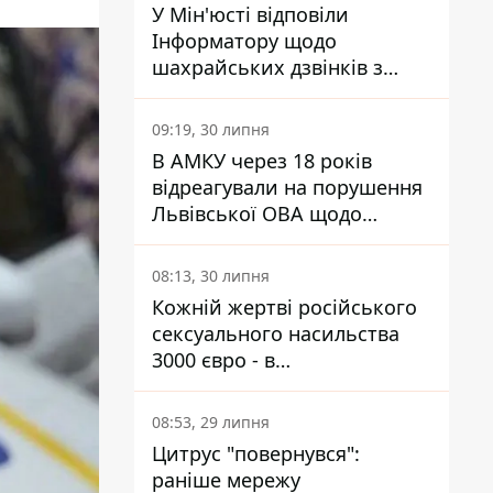
У Мін'юсті відповіли
Інформатору щодо
шахрайських дзвінків з
камери Сумського СІЗО так,
що ніхто нічого не зрозумів
09:19, 30 липня
В АМКУ через 18 років
відреагували на порушення
Львівської ОВА щодо
харчування у закладах
освіти
08:13, 30 липня
Кожній жертві російського
сексуального насильства
3000 євро - в
Мінсоцполітики пояснили
Інформатору, звідки на це
08:53, 29 липня
гроші
Цитрус "повернувся":
раніше мережу