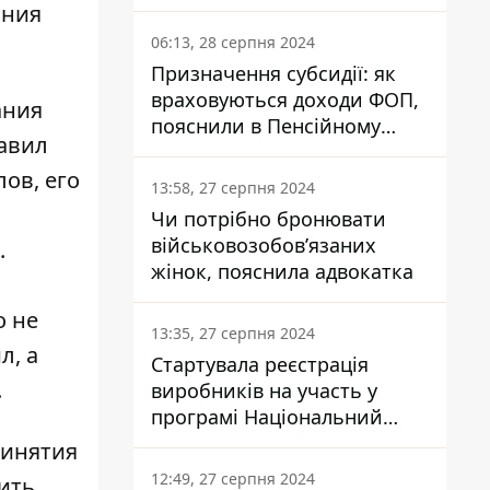
заплатить кожен українець
ания
06:13, 28 серпня 2024
Призначення субсидії: як
враховуються доходи ФОП,
ания
пояснили в Пенсійному
авил
фонді
ов, его
13:58, 27 серпня 2024
Чи потрібно бронювати
військовозобов’язаних
.
жінок, пояснила адвокатка
о не
13:35, 27 серпня 2024
л, а
Стартувала реєстрація
.
виробників на участь у
програмі Національний
кешбек: як це зробити
ринятия
через портал Дія
12:49, 27 серпня 2024
ить