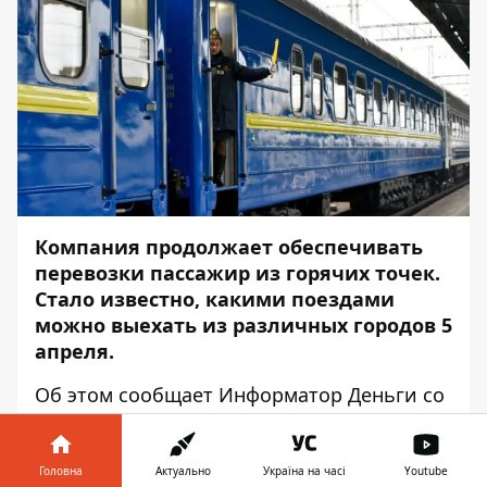
Компания продолжает обеспечивать
перевозки пассажир из горячих точек.
Стало известно, какими поездами
можно выехать из различных городов 5
апреля.
Об этом сообщает
Информатор Деньги
со
ссылкой на
сайт
.
По станции Краматорск
Головна
Актуально
Україна на часі
Youtube