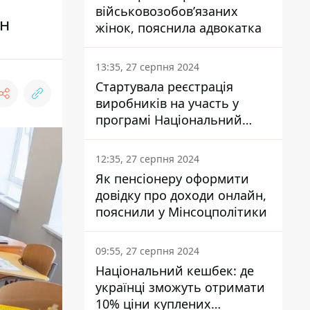
військовозобов’язаних
ен
жінок, пояснила адвокатка
13:35, 27 серпня 2024
Стартувала реєстрація
виробників на участь у
програмі Національний
кешбек: як це зробити
через портал Дія
12:35, 27 серпня 2024
Як пенсіонеру оформити
довідку про доходи онлайн,
пояснили у Мінсоцполітики
09:55, 27 серпня 2024
Національний кешбек: де
українці зможуть отримати
10% ціни куплених