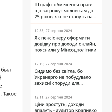
Штраф і обмеження прав:
що загрожує чоловікам до
25 років, які не стануть на
військовий облік
12:35, 27 серпня 2024
Як пенсіонеру оформити
довідку про доходи онлайн,
пояснили у Мінсоцполітики
12:19, 27 серпня 2024
е был
Сидимо без світла, бо
Укренерго не побудувало
й
захисні споруди для
е
енергетики - нардеп
. Такое
Кучеренко
12:11, 27 серпня 2024
Ціни зростуть, доходи
впадуть - аудитор Крапивко