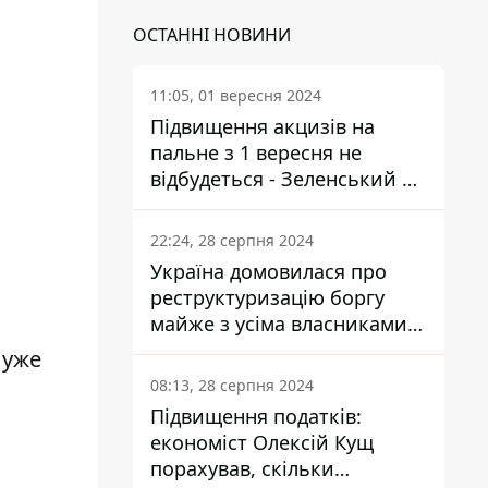
ОСТАННІ НОВИНИ
11:05, 01 вересня 2024
Підвищення акцизів на
пальне з 1 вересня не
відбудеться - Зеленський не
підписав закон
22:24, 28 серпня 2024
Україна домовилася про
реструктуризацію боргу
майже з усіма власниками
єврооблігацій: що це
 уже
означає для країни
08:13, 28 серпня 2024
Підвищення податків:
економіст Олексій Кущ
порахував, скільки