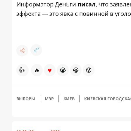
Информатор Деньги
писал
, что заявл
эффекта — это явка с повинной в уголо
♥
👍
🔥
😭
😆
😡
ВЫБОРЫ
МЭР
КИЕВ
КИЕВСКАЯ ГОРОДСКА