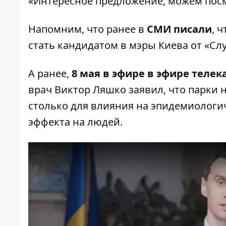
«Интересное предложение, можем посмо
Напомним, что ранее в
СМИ пи
сали
, 
стать кандидатом в мэры Киева от «Слу
А ранее,
8 мая в эфире в эфире телек
врач Виктор Ляшко заявил, что парки 
столько для влияния на эпидемиологич
эффекта на людей.