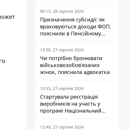
заплатить кожен українець
06:13, 28 серпня 2024
может
Призначення субсидії: як
враховуються доходи ФОП,
пояснили в Пенсійному
фонді
13:58, 27 серпня 2024
Чи потрібно бронювати
го
військовозобов’язаних
жінок, пояснила адвокатка
13:35, 27 серпня 2024
Стартувала реєстрація
виробників на участь у
програмі Національний
кешбек: як це зробити
через портал Дія
12:49, 27 серпня 2024