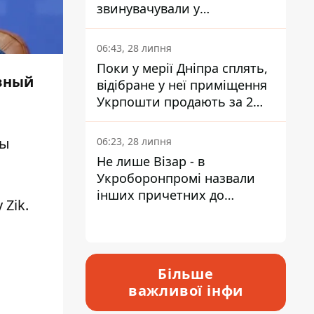
звинувачували у
контрабанді техніки та
ухиленні від сплати
06:43, 28 липня
податків
Поки у мерії Дніпра сплять,
вный
відібране у неї приміщення
Укрпошти продають за 2
мільйони
ны
06:23, 28 липня
Не лише Візар - в
Укроборонпромі назвали
інших причетних до
Zik.
катастрофи у Вишневому -
відповідь Інформатору
Більше
важливої інфи