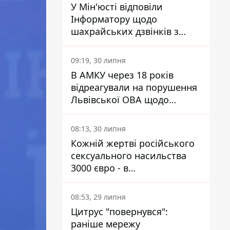
У Мін'юсті відповіли
Інформатору щодо
шахрайських дзвінків з
камери Сумського СІЗО так,
що ніхто нічого не зрозумів
09:19, 30 липня
В АМКУ через 18 років
відреагували на порушення
Львівської ОВА щодо
харчування у закладах
освіти
08:13, 30 липня
Кожній жертві російського
сексуального насильства
3000 євро - в
Мінсоцполітики пояснили
Інформатору, звідки на це
08:53, 29 липня
гроші
Цитрус "повернувся":
раніше мережу