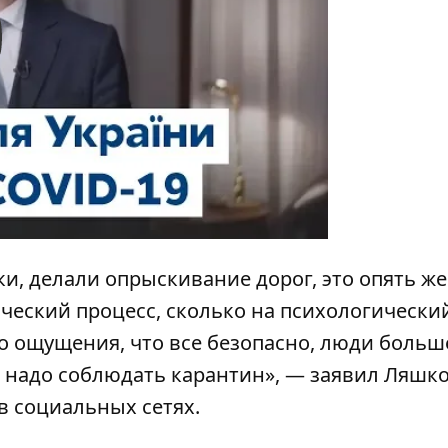
y
ки, делали опрыскивание дорог, это опять ж
ческий процесс, сколько на психологически
го ощущения, что все безопасно, люди больш
о надо соблюдать карантин», — заявил Ляшко
в социальных сетях.