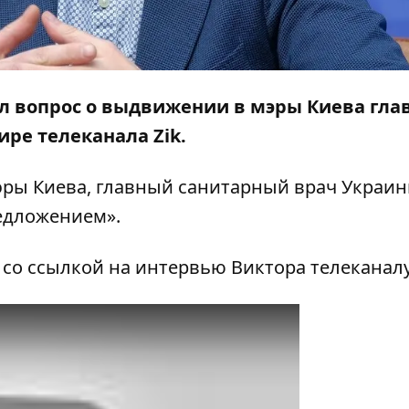
 вопрос о выдвижении в мэры Киева гла
ире телеканала Zik.
эры Киева, главный санитарный врач Украи
едложением».
о ссылкой на интервью Виктора телеканалу 