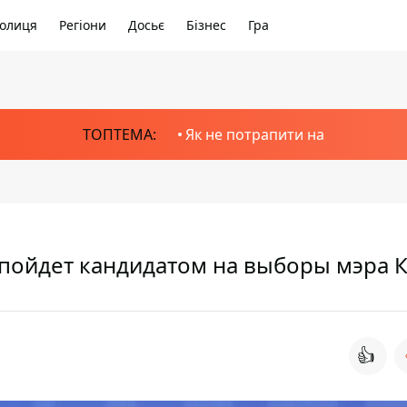
олиця
Регіони
Досьє
Бізнес
Гра
ТОПТЕМА:
Як не потрапити на
 пойдет кандидатом на выборы мэра 
👍