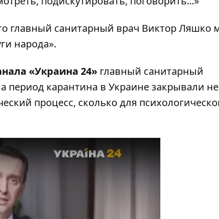
треть, подискутировать, поговорить...»
что главный санитарный врач Виктор Ляшко 
ги народа».
анала «Украина 24»
главный санитарный
на период карантина в Украине закрывали не
еский процесс, сколько для психологическо