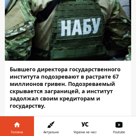
Бывшего директора государственного
института подозревают в растрате 67
миллионов гривен. Подозреваемый
скрывается заграницей, а институт
задолжал своим кредиторам и
государству.
3 апреля 2020 детективы Национального
бюро по процессуального руководства
САП сообщили бывшему директору
Головна
Актуально
Україна на часі
Youtube