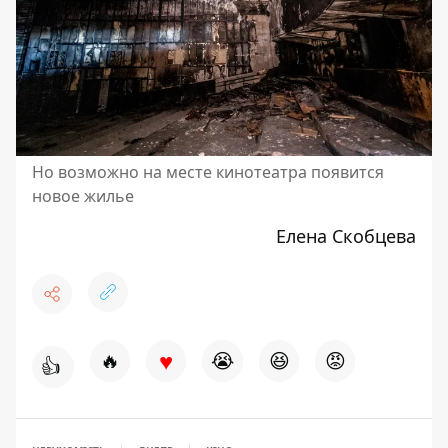
Но возможно на месте кинотеатра появится
новое жилье
Елена Скобцева
♥
🔥
😭
😆
😡
👍