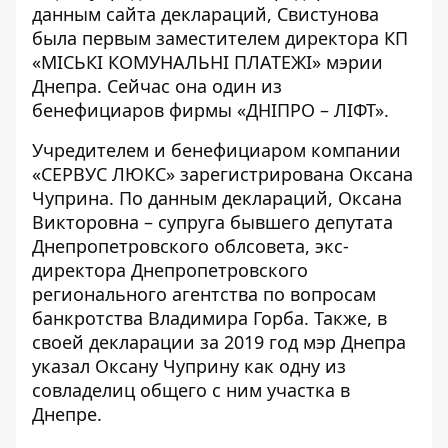
данным сайта
деклараций
, Свистунова
была первым заместителем директора КП
«МІСЬКІ КОМУНАЛЬНІ ПЛАТЕЖІ» мэрии
Днепра. Сейчас она один из
бенефициаров фирмы «
ДНІПРО – ЛІФТ
».
Учредителем и бенефициаром компании
«СЕРВУС ЛЮКС» зарегистрирована Оксана
Чуприна. По данным
деклараций
, Оксана
Викторовна – супруга
бывшего депутата
Днепропетровского облсовета, экс-
директора Днепропетровского
регионального агентства
по вопросам
банкротства Владимира Горба. Также, в
своей
декларации за 2019
год мэр Днепра
указал Оксану Чуприну как одну из
совладелиц общего с ним участка в
Днепре.