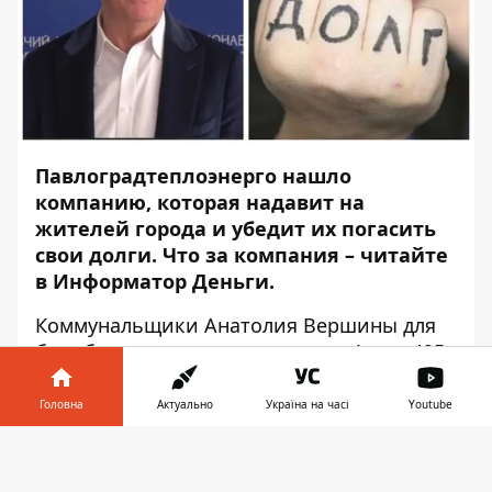
Павлоградтеплоэнерго нашло
компанию, которая надавит на
жителей города и убедит их погасить
свои долги. Что за компания – читайте
в Информатор Деньги.
Коммунальщики Анатолия Вершины для
борьбы с должниками
заплатят
1 млн 425
тыс. грн фирме ООО «Служба стягнення
заборгованості». Конкурировали в
Головна
Актуально
Україна на часі
Youtube
тендере с ними ООО «Юнілігал Груп» и
Інформатор у
ООО «Фінансовий престиж». Первое
Завантажити
телефоні
👉
предложило более высокую цену, а второе