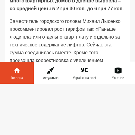
многоквартирных домов в Днепре выросла –
со средней цены в 2 грн 30 коп. до 6 грн 77 коп.
Заместитель городского головы Михаил Лысенко
прокомментировал рост тарифов так:
«Раньше
люди платили отдельно квартплату и отдельно за
техническое содержание лифтов. Сейчас эта
сумма соединилась вместе. Кроме того,
произошла корректировка с увеличением
минимальной заработной платы в 2,5 раза. И она
приведена в соответствие с реальной стоимостью
Головна
Актуально
Україна на часі
Youtube
электроэнергии. Но основное увеличение
Інформатор у
произошло за счет того, что техническое
Завантажити
телефоні
👉
обслуживание лифтов включили в квартплату».
Жительница Днепра Юлия Сербина подала иск в
Бабушкинский суд с требованием признать
действия городских властей противоправными.