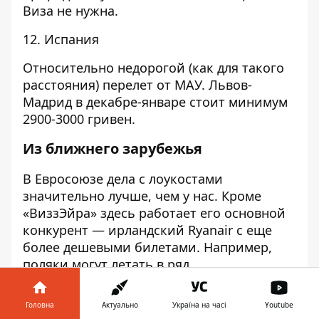
Виза не нужна.
12. Испания
Относительно недорогой (как для такого
расстояния) перелет от МАУ. Львов-
Мадрид в декабре-январе стоит минимум
2900-3000 гривен.
Из ближнего зарубежья
В Евросоюзе дела с лоукостами
значительно лучше, чем у нас. Кроме
«ВиззЭйра» здесь работает его основной
конкурент — ирландский Ryanair с еще
более дешевыми билетами. Например,
поляки могут летать в ряд
западноевропейских государств
за 10 евро (а в данный момент — даже
Головна
Актуально
Україна на часі
Youtube
по 4!) в одну сторону, а по стране (между