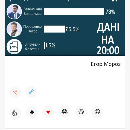
Егор Мороз
♥
🔥
😭
😆
😡
👍