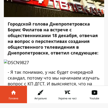
Городской голова Днепропетровска
Борис Филатов на встрече с
общественниками 18 декабря, отвечая
на вопрос о перспективах создания
общественного телевидения в
Днепропетровске, ответил следующее:
- Я так понимаю, у нас будет очередной
скандал, потому что мы начинаем изучать
вопрос с КП ДГСТ. И выясняется, что на
муниципальном канале, который входит в
холдинг господина Ахметова, чуть ли не
Головна
Актуально
Україна на часі
Youtube
половина сотрудников работает на
коммунальном предприятии. Я понимаю