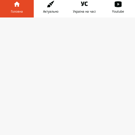
Головна
Актуально
Україна на часі
Youtube
Інформатор у
Завантажити
телефоні
👉
В петиции активисты попросили разработать
профильную
«Программу развития
велосипедной инфраструктуры города на 2016-
2020» годы
». И такую программу подготовили.
Причем в ее разработке приняли участие
представители “велосипедистских”
общественных объединений города,