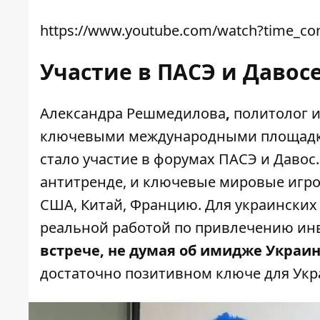
https://www.youtube.com/watch?time_c
Участие в ПАСЭ и Давос
Александра Решмедилова
,
политолог и
ключевыми международными площадка
стало участие в форумах ПАСЭ и Давос.
антитренде, и ключевые мировые игро
США, Китай, Францию. Для украинских
реальной работой по привлечению ин
встрече, не думая об имидже Украи
достаточно позитивном ключе для Укра