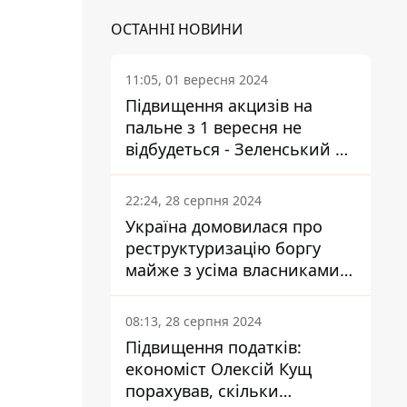
ОСТАННІ НОВИНИ
11:05, 01 вересня 2024
Підвищення акцизів на
пальне з 1 вересня не
відбудеться - Зеленський не
підписав закон
22:24, 28 серпня 2024
Україна домовилася про
реструктуризацію боргу
майже з усіма власниками
єврооблігацій: що це
означає для країни
08:13, 28 серпня 2024
Підвищення податків:
економіст Олексій Кущ
порахував, скільки