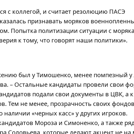
ся с коллегой, и считает резолюцию ПАСЭ
казалась признавать моряков военнопленны
ом. Попытка политизации ситуации с моряк
верия к тому, что говорят наши политики».
нию был у Тимошенко, менее помпезный у
ва. – Остальные кандидаты провели свои ф
кандидатов подали свои документы в ЦВК, а к
ов. Тем не менее, прозрачность своих фондо
 о наличии «черных касс» у других игроков.
андидатов Мороза и Симоненко, а также ря
ра Соловьева, которые делают акцент не на 