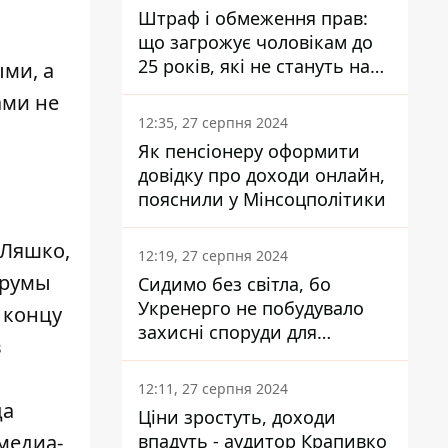
Штраф і обмеження прав:
що загрожує чоловікам до
25 років, які не стануть на
ми, а
військовий облік
ами не
12:35, 27 серпня 2024
Як пенсіонеру оформити
довідку про доходи онлайн,
пояснили у Мінсоцполітики
 Ляшко,
12:19, 27 серпня 2024
орумы
Сидимо без світла, бо
Укренерго не побудувало
 концу
захисні споруди для
в
енергетики - нардеп
Кучеренко
12:11, 27 серпня 2024
да
Ціни зростуть, доходи
медиа-
впадуть - аудитор Крапивко