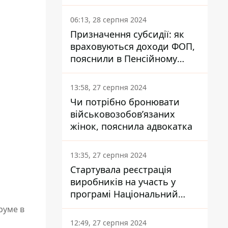
заплатить кожен українець
06:13, 28 серпня 2024
Призначення субсидії: як
враховуються доходи ФОП,
пояснили в Пенсійному
фонді
13:58, 27 серпня 2024
Чи потрібно бронювати
військовозобов’язаних
жінок, пояснила адвокатка
13:35, 27 серпня 2024
Стартувала реєстрація
виробників на участь у
програмі Національний
кешбек: як це зробити
руме в
через портал Дія
12:49, 27 серпня 2024