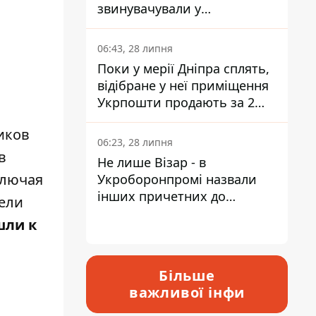
звинувачували у
контрабанді техніки та
ухиленні від сплати
06:43, 28 липня
податків
Поки у мерії Дніпра сплять,
відібране у неї приміщення
Укрпошти продають за 2
мільйони
иков
06:23, 28 липня
в
Не лише Візар - в
ключая
Укроборонпромі назвали
інших причетних до
ели
катастрофи у Вишневому -
шли к
відповідь Інформатору
Більше
важливої інфи