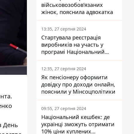
військовозобов’язаних
жінок, пояснила адвокатка
13:35, 27 серпня 2024
Стартувала реєстрація
виробників на участь у
програмі Національний
кешбек: як це зробити
через портал Дія
12:35, 27 серпня 2024
Як пенсіонеру оформити
довідку про доходи онлайн,
пояснили у Мінсоцполітики
нта.
енко
09:55, 27 серпня 2024
Національний кешбек: де
українці зможуть отримати
в День
10% ціни куплених