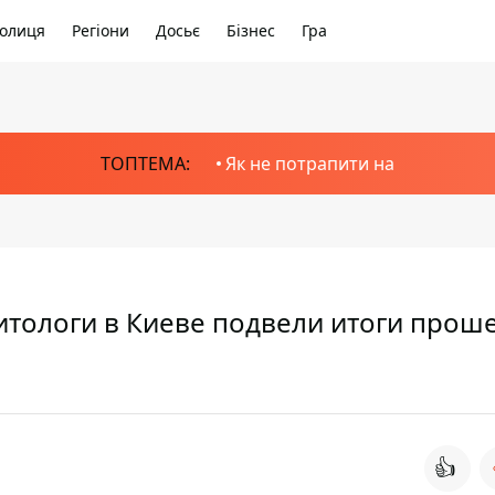
олиця
Регіони
Досьє
Бізнес
Гра
ТОПТЕМА:
Як не потрапити на
итологи в Киеве подвели итоги про
👍