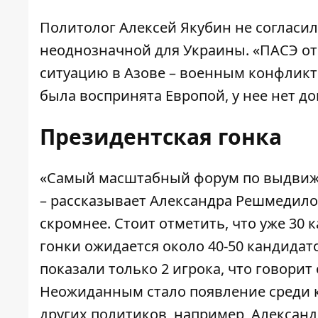
Политолог Алексей Якубин не согласил
неоднозначной для Украины. «ПАСЭ от
ситуацию в Азове – военным конфликт
была воспринята Европой, у нее нет до
Президентская гонка
«Самый масштабный форум по выдвиже
– рассказывает Александра Решмедило
скромнее. Стоит отметить, что уже 30 
гонки ожидается около 40-50 кандидат
показали только 2 игрока, что говорит
Неожиданным стало появление среди к
других политиков, например, Александ