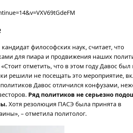
ontinue=14&v=VXV69tGdeFM
е
 кандидат философских наук, считает, что
ми для пиара и продвижения наших полит
 «Стоит отметить, что в этом году Давос был 
ки решили не посещать это мероприятие, в
 политиков Давос отличился конфузами, неж
весторов.
Ряд политиков не серьезно подо
ны.
Хотя резолюция ПАСЭ была принята в
ины», – отметила политолог.