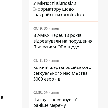
У Мін'юсті відповіли
Інформатору щодо
шахрайських дзвінків з
камери Сумського СІЗО так,
що ніхто нічого не зрозумів
09:19, 30 липня
В АМКУ через 18 років
відреагували на порушення
Львівської ОВА щодо
харчування у закладах
освіти
08:13, 30 липня
Кожній жертві російського
сексуального насильства
3000 євро - в
Мінсоцполітики пояснили
Інформатору, звідки на це
08:53, 29 липня
гроші
на
Цитрус "повернувся":
раніше мережу